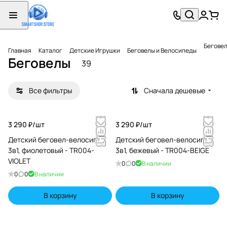
Бегове
Главная
Каталог
Детские Игрушки
Беговелы и Велосипеды
Беговелы
39
Все фильтры
Сначала дешевые
3 290 ₽/
шт
3 290 ₽/
шт
Детский беговел-велосипед
Детский беговел-велосипед
3в1, фиолетовый - TR004-
3в1, бежевый - TR004-BEIGE
VIOLET
0
0
В наличии
0
0
В наличии
В корзину
В корзину