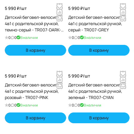
5 990 ₽/
шт
5 990 ₽/
шт
Детский беговел-велосипед
Детский беговел-велосипед
4в1 с родительской ручкой,
4в1 с родительской ручкой,
темно-серый - TR007-DARK-
серый - TR007-GREY
GREY
0
0
В наличии
0
0
В наличии
В корзину
В корзину
5 990 ₽/
шт
5 990 ₽/
шт
Детский беговел-велосипед
Детский беговел-велосипед
4в1 с родительской ручкой,
4в1 с родительской ручкой,
розовый - TR007-PINK
зеленый - TR007-CYAN
0
0
В наличии
0
0
В наличии
В корзину
В корзину