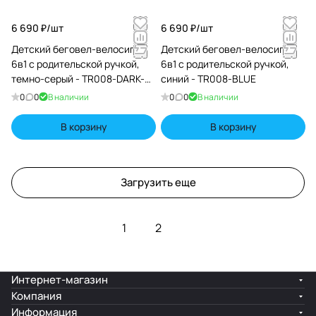
6 690 ₽/
шт
6 690 ₽/
шт
Детский беговел-велосипед
Детский беговел-велосипед
6в1 с родительской ручкой,
6в1 с родительской ручкой,
темно-серый - TR008-DARK-
синий - TR008-BLUE
GREY
0
0
В наличии
0
0
В наличии
В корзину
В корзину
Загрузить еще
1
2
Интернет-магазин
Компания
Информация