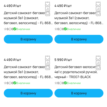
4 490 ₽/
шт
4 490 ₽/
шт
Детский самокат-беговел с
Детский самокат-беговел с
музыкой 3в1 (самокат,
музыкой 3в1 (самокат,
беговел, велосипед) - FL-868
беговел, велосипед) - FL-868
черно-красный
черно-желтый
0
0
В наличии
0
0
В наличии
В корзину
В корзину
4 490 ₽/
шт
5 990 ₽/
шт
Детский самокат-беговел с
Детский беговел-велосипед
музыкой 3в1 (самокат,
4в1 с родительской ручкой,
беговел, велосипед) - FL-868
черный - TR007-BLACK
серо-синий
0
0
В наличии
0
0
В наличии
В корзину
В корзину