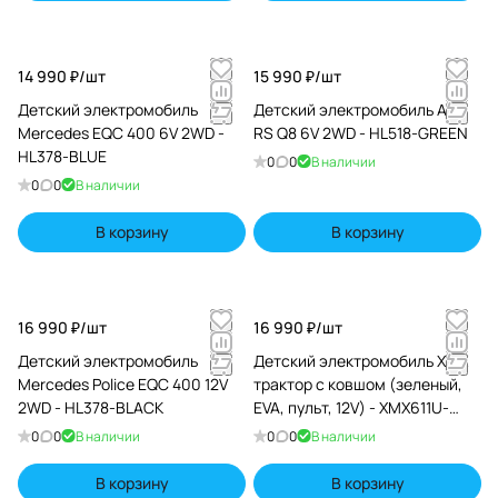
14 990 ₽/
шт
15 990 ₽/
шт
Детский электромобиль
Детский электромобиль Audi
Mercedes EQC 400 6V 2WD -
RS Q8 6V 2WD - HL518-GREEN
HL378-BLUE
0
0
В наличии
0
0
В наличии
В корзину
В корзину
16 990 ₽/
шт
16 990 ₽/
шт
Детский электромобиль
Детский электромобиль XMX
Mercedes Police EQC 400 12V
трактор с ковшом (зеленый,
2WD - HL378-BLACK
EVA, пульт, 12V) - XMX611U-
GREEN
0
0
В наличии
0
0
В наличии
В корзину
В корзину