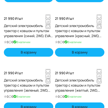
21 990 ₽/
шт
21 990 ₽/
шт
Детский электромобиль
Детский электромобиль
трактор с ковшом и пультом
трактор с ковшом и пультом
управления (синий, 2WD, EVA)
управления (красный, 2WD,
- HL389-LUX-BLUE
EVA) - HL389-LUX-RED
0
0
В наличии
0
0
В наличии
В корзину
В корзину
21 990 ₽/
шт
21 990 ₽/
шт
Детский электромобиль
Детский электромобиль
трактор с ковшом и пультом
трактор с ковшом и пультом
управления (зеленый, 2WD,
управления (желтый, 2WD,
EVA) - HL389-LUX-GREEN
EVA) - HL389-LUX-YELLOW
0
0
В наличии
0
0
В наличии
В корзину
В корзину