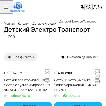
Детс
Детск
Детск
Детск
Детск
кая
ий
ий
ий
ий
Детский Электро Транспорт
Спец
квадр
Элект
элект
Элект
Главная
Каталог
Детские Игрушки
Детский Электро Транспорт
техн
оцикл
ро
ро
ромоб
32
38
37
17
166
ика
Багги
Мотоц
иль
290
товара
товаров
товаров
товаров
товаров
икл
Все фильтры
Сначала дешевые
11 990 ₽/
шт
12 490 ₽/
шт
Детский электромотоцикл
Детский мотоцикл Qike
скутер с пультом управления
Чоппер оранжевый - QK-307-
NIU MQi+ Sport 12V - AHL012-
ORANGE
WHITE
0
0
В наличии
0
0
В наличии
В корзину
В корзину