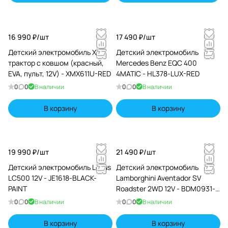
16 990 ₽/
шт
17 490 ₽/
шт
Детский электромобиль XMX
Детский электромобиль
трактор с ковшом (красный,
Mercedes Benz EQC 400
EVA, пульт, 12V) - XMX611U-RED
4MATIC - HL378-LUX-RED
0
0
В наличии
0
0
В наличии
В корзину
В корзину
19 990 ₽/
шт
21 490 ₽/
шт
Детский электромобиль Lexus
Детский электромобиль
LC500 12V - JE1618-BLACK-
Lamborghini Aventador SV
PAINT
Roadster 2WD 12V - BDM0931-
WHITE
0
0
В наличии
0
0
В наличии
В корзину
В корзину