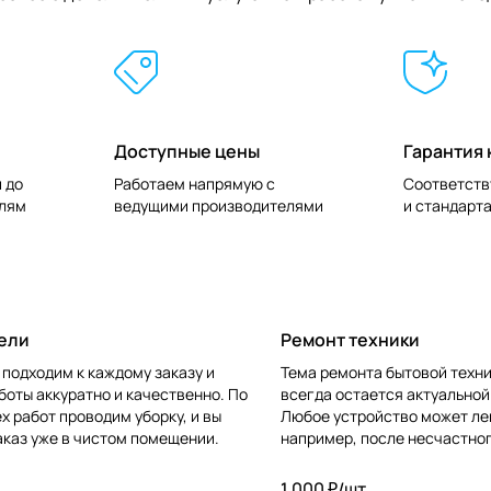
Доступные цены
Гарантия 
 до
Работаем напрямую с
Соответств
елям
ведущими производителями
и стандарт
ели
Ремонт техники
подходим к каждому заказу и
Тема ремонта бытовой техни
оты аккуратно и качественно. По
всегда остается актуальной
х работ проводим уборку, и вы
Любое устройство может ле
аказ уже в чистом помещении.
например, после несчастног
или домашними животными.
1 000 ₽/
шт