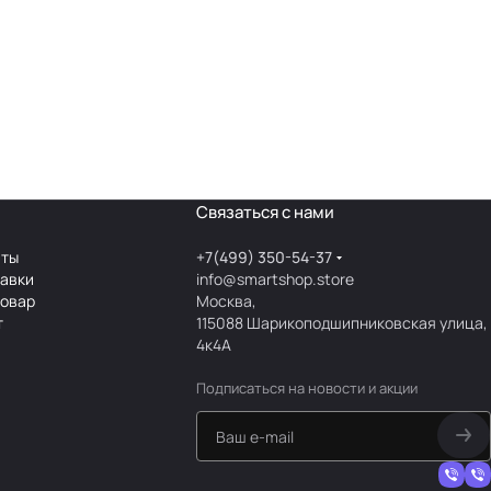
Связаться с нами
аты
+7(499) 350-54-37
тавки
info@smartshop.store
товар
Москва,
т
115088 Шарикоподшипниковская улица,
4к4А
Подписаться
на новости и акции