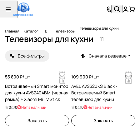
Телевизоры для кухни
Главная
Каталог
ТВ
Телевизоры
Телевизоры для кухни
11
Все фильтры
Сначала дешевые
55 800 ₽/
шт
109 900 ₽/
шт
Встраиваемый Smart монитор
AVEL AVS320KS Black -
для кухни AVS2404BM (черная
Встраиваемый Smart
рамка) + Xiaomi Mi TV Stick
телевизор для кухни
0
0
Нет в наличии
0
0
Нет в наличии
Заказать
Заказать