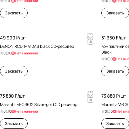
0
0
Нет в наличии
0
0
Нет в н
Заказать
Заказать
49 990 ₽/
шт
51 350 ₽/
шт
DENON RCD-M41DAB black CD-ресивер
Компактный с
Black
0
0
Нет в наличии
0
0
Нет в н
Заказать
Заказать
73 880 ₽/
шт
73 880 ₽/
шт
Marantz M-CR612 Silver-gold CD ресивер
Marantz M-CR6
0
0
Нет в наличии
0
0
Нет в н
Заказать
Заказать