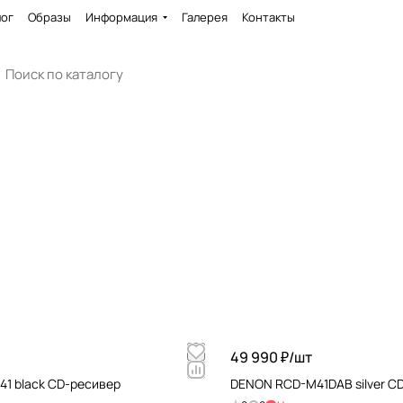
лог
Образы
Информация
Галерея
Контакты
49 990 ₽/
шт
1 black CD-ресивер
DENON RCD-M41DAB silver C