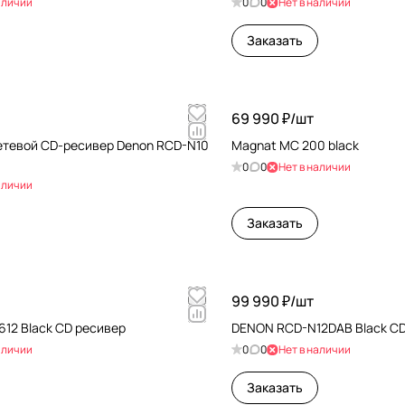
аличии
0
0
Нет в наличии
Заказать
69 990 ₽/
шт
етевой CD-ресивер Denon RCD-N10
Magnat MC 200 black
0
0
Нет в наличии
аличии
Заказать
99 990 ₽/
шт
12 Black CD ресивер
DENON RCD-N12DAB Black C
аличии
0
0
Нет в наличии
Заказать