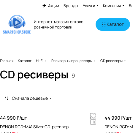
Акции
Бренды
Услуги
Компания
Б
Интернет-магазин оптово-
Каталог
розничной торговли
Главная
Каталог
Hi-Fi
Ресиверы и процессоры
CD ресиверы
CD ресиверы
9
Сначала дешевые
44 990 ₽/
шт
44 990 ₽/
шт
DENON RCD-M41 Silver CD-ресивер
DENON RCD-M4