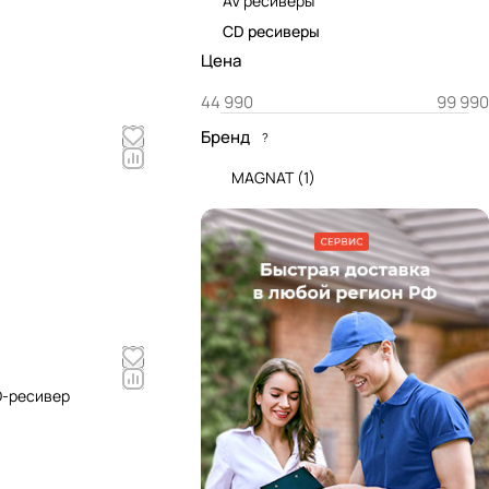
AV ресиверы
CD ресиверы
Цена
Бренд
?
MAGNAT
(
1
)
D-ресивер