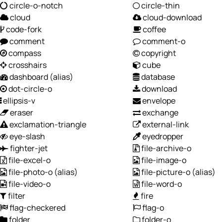
circle-o-notch
circle-thin
cloud
cloud-download
code-fork
coffee
comment
comment-o
compass
copyright
crosshairs
cube
dashboard
(alias)
database
dot-circle-o
download
ellipsis-v
envelope
eraser
exchange
exclamation-triangle
external-link
eye-slash
eyedropper
fighter-jet
file-archive-o
file-excel-o
file-image-o
file-photo-o
(alias)
file-picture-o
(alias)
file-video-o
file-word-o
filter
fire
flag-checkered
flag-o
folder
folder-o