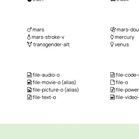
mars
mars-dou
mars-stroke-v
mercury
transgender-alt
venus
file-audio-o
file-code-
file-movie-o
(alias)
file-o
file-picture-o
(alias)
file-power
file-text-o
file-video