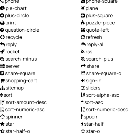
phone
phone-square
pie-chart
plane
plus-circle
plus-square
print
puzzle-piece
question-circle
quote-left
recycle
refresh
reply
reply-all
rocket
rss
search-minus
search-plus
server
share
share-square
share-square-o
shopping-cart
sign-in
sitemap
sliders
sort
sort-alpha-asc
sort-amount-desc
sort-asc
sort-numeric-asc
sort-numeric-desc
spinner
spoon
star
star-half
star-half-o
star-o