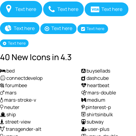
Text here
Text here
Text here
Text here
Text here
Text here
Text here
40 New Icons in 4.3
bed
buysellads
connectdevelop
dashcube
forumbee
heartbeat
mars
mars-double
mars-stroke-v
medium
neuter
pinterest-p
ship
shirtsinbulk
street-view
subway
transgender-alt
user-plus