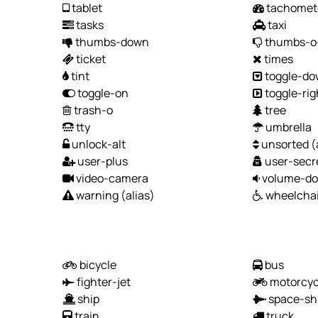
tablet
tachomet
tasks
taxi
thumbs-down
thumbs-o
ticket
times
tint
toggle-d
toggle-on
toggle-ri
trash-o
tree
tty
umbrella
unlock-alt
unsorted
(
user-plus
user-secr
video-camera
volume-d
warning
(alias)
wheelchai
bicycle
bus
fighter-jet
motorcyc
ship
space-sh
train
truck