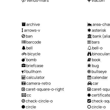
venus-mars
viacoin
archive
area-cha
arrows-v
asterisk
ban
bank
(ali
barcode
bars
bell
bell-o
bicycle
binocular
bomb
book
briefcase
bug
bullhorn
bullseye
calculator
calendar
camera-retro
car
caret-square-o-right
caret-squ
cc
certificat
check-circle-o
check-sq
circle
circle-o