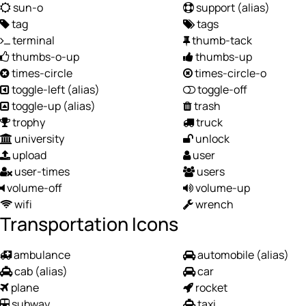
sun-o
support
(alias)
tag
tags
terminal
thumb-tack
thumbs-o-up
thumbs-up
times-circle
times-circle-o
toggle-left
(alias)
toggle-off
toggle-up
(alias)
trash
trophy
truck
university
unlock
upload
user
user-times
users
volume-off
volume-up
wifi
wrench
Transportation Icons
ambulance
automobile
(alias)
cab
(alias)
car
plane
rocket
subway
taxi