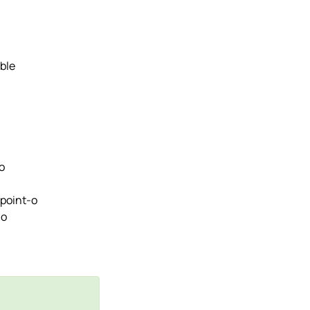
ble
o
point-o
-o