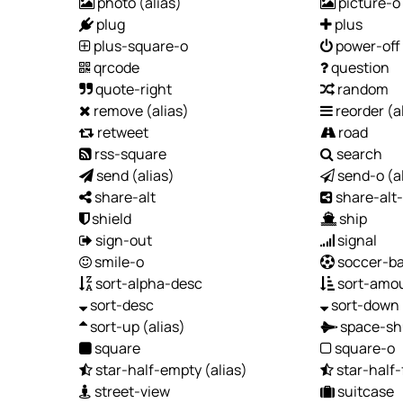
photo
(alias)
picture-o
plug
plus
plus-square-o
power-off
qrcode
question
quote-right
random
remove
(alias)
reorder
(a
retweet
road
rss-square
search
send
(alias)
send-o
(a
share-alt
share-alt
shield
ship
sign-out
signal
smile-o
soccer-ba
sort-alpha-desc
sort-amo
sort-desc
sort-down
sort-up
(alias)
space-sh
square
square-o
star-half-empty
(alias)
star-half-
street-view
suitcase