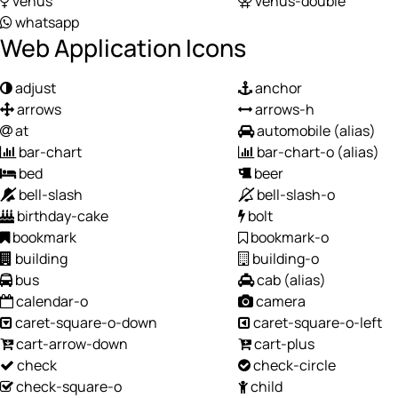
venus
venus-double
whatsapp
Web Application Icons
adjust
anchor
arrows
arrows-h
at
automobile
(alias)
bar-chart
bar-chart-o
(alias)
bed
beer
bell-slash
bell-slash-o
birthday-cake
bolt
bookmark
bookmark-o
building
building-o
bus
cab
(alias)
calendar-o
camera
caret-square-o-down
caret-square-o-left
cart-arrow-down
cart-plus
check
check-circle
check-square-o
child