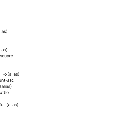
lias)
lias)
-square
ll-o
(alias)
unt-asc
(alias)
uttle
full
(alias)