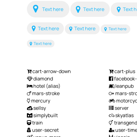
Text here
Text here
Text h
Text here
Text here
Text here
Text here
cart-arrow-down
cart-plus
diamond
facebook-o
hotel
(alias)
leanpub
mars-stroke
mars-str
mercury
motorcyc
sellsy
server
simplybuilt
skyatlas
train
transgend
user-secret
user-tim