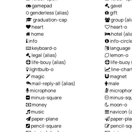
gamepad
gavel
genderless
(alias)
gift
graduation-cap
group
(al
heart
heart-o
home
hotel
(ali
info
info-circl
keyboard-o
language
legal
(alias)
lemon-o
life-bouy
(alias)
life-buoy
lightbulb-o
line-char
magic
magnet
mail-reply-all
(alias)
male
microphone
microphon
minus-square
minus-sq
money
moon-o
music
navicon
(
paper-plane
paper-pla
pencil-square
pencil-sq