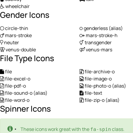
wheelchair
Gender Icons
circle-thin
genderless
(alias)
mars-stroke
mars-stroke-h
neuter
transgender
venus-double
venus-mars
File Type Icons
file
file-archive-o
file-excel-o
file-image-o
file-pdf-o
file-photo-o
(alias)
file-sound-o
(alias)
file-text
file-word-o
file-zip-o
(alias)
Spinner Icons
These icons work great with the
class.
fa-spin