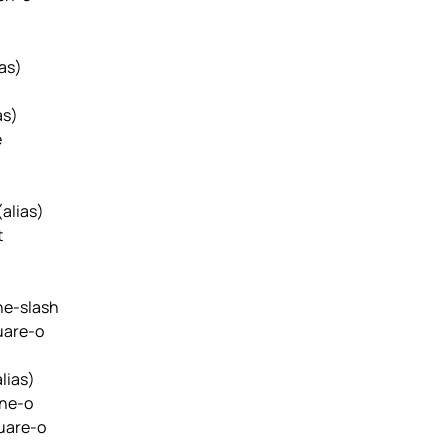
ias)
as)
e
(alias)
t
e-slash
uare-o
alias)
ne-o
uare-o