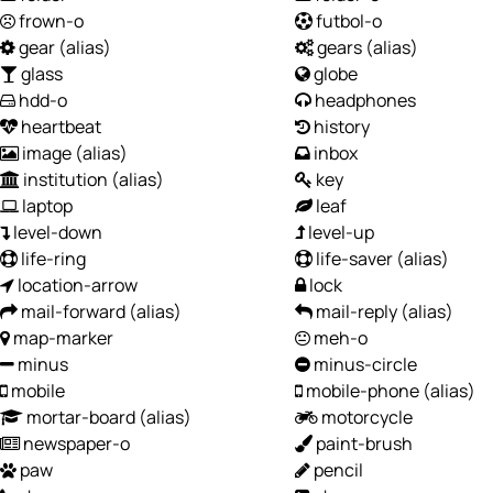
frown-o
futbol-o
gear
(alias)
gears
(alias)
glass
globe
hdd-o
headphones
heartbeat
history
image
(alias)
inbox
institution
(alias)
key
laptop
leaf
level-down
level-up
life-ring
life-saver
(alias)
location-arrow
lock
mail-forward
(alias)
mail-reply
(alias)
map-marker
meh-o
minus
minus-circle
mobile
mobile-phone
(alias)
mortar-board
(alias)
motorcycle
newspaper-o
paint-brush
paw
pencil