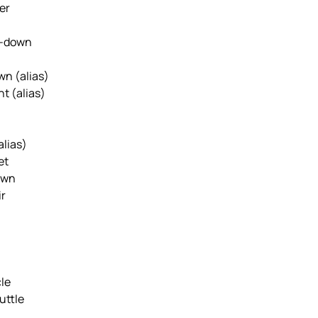
er
-down
own
(alias)
ght
(alias)
alias)
et
own
r
le
uttle