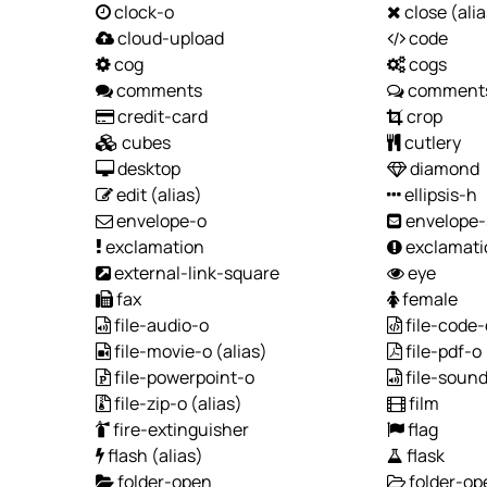
clock-o
close
(ali
cloud-upload
code
cog
cogs
comments
comment
credit-card
crop
cubes
cutlery
desktop
diamond
edit
(alias)
ellipsis-h
envelope-o
envelope-
exclamation
exclamati
external-link-square
eye
fax
female
file-audio-o
file-code-
file-movie-o
(alias)
file-pdf-o
file-powerpoint-o
file-soun
file-zip-o
(alias)
film
fire-extinguisher
flag
flash
(alias)
flask
folder-open
folder-op