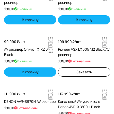
ресивер
ресивер
0
0
В наличии
0
0
В наличии
В корзину
В корзину
99 990 ₽/
шт
109 990 ₽/
шт
AV ресивер Onkyo TX-RZ 30
Pioneer VSX LX 305 M2 Black AV
Black
ресивер
0
0
В наличии
0
0
Нет в наличии
В корзину
Заказать
111 990 ₽/
шт
113 990 ₽/
шт
DENON AVR-S970H AV ресивер
Канальный AV-усилитель
Denon AVR-X2800H Black
0
0
Нет в наличии
0
0
Нет в наличии