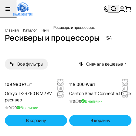
AV
AV
CD
проце
ресив
ресив
ссоры
еры
еры
Ресиверы и процессоры
Главная
Каталог
Hi-Fi
7
38
9
Ресиверы и процессоры
54
товаров
товаров
товаров
Все фильтры
Сначала дешевые
109 990 ₽/
шт
119 000 ₽/
шт
Onkyo TX-RZ50 B M2 AV
Canton Smart Connect 5.1 black
ресивер
0
0
В наличии
0
0
В наличии
В корзину
В корзину