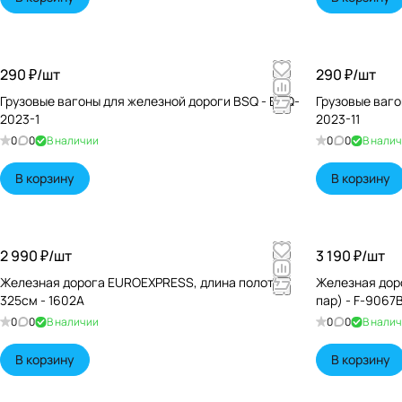
290 ₽/
шт
290 ₽/
шт
Грузовые вагоны для железной дороги BSQ - BSQ-
Грузовые ваго
2023-1
2023-11
0
0
В наличии
0
0
В нали
В корзину
В корзину
2 990 ₽/
шт
3 190 ₽/
шт
Железная дорога EUROEXPRESS, длина полотна
Железная доро
325см - 1602A
пар) - F-9067B
0
0
В наличии
0
0
В нали
В корзину
В корзину