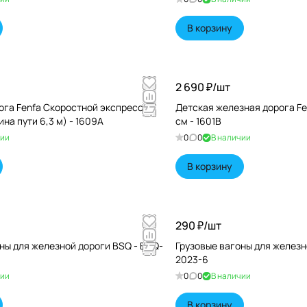
В корзину
2 690 ₽/
шт
ога Fenfa Скоростной экспресс
Детская железная дорога Fe
лина пути 6,3 м) - 1609A
см - 1601B
чии
0
0
В наличии
В корзину
290 ₽/
шт
ны для железной дороги BSQ - BSQ-
Грузовые вагоны для железн
2023-6
чии
0
0
В наличии
В корзину