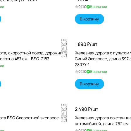
чии
0
0
В наличии
В корзину
1 890 ₽/
шт
ога, скоростной поезд, дорожные
Железная дорога с пультом 
полотна 457 см - BSQ-2183
Синий Экспресс, длина 397 см
2807Y-1
чии
0
0
В наличии
В корзину
2 490 ₽/
шт
ога BSQ Скоростной экспресс -
Железная дорога со станцие
автомобилей, длина 762 см 
чии
0
0
В наличии