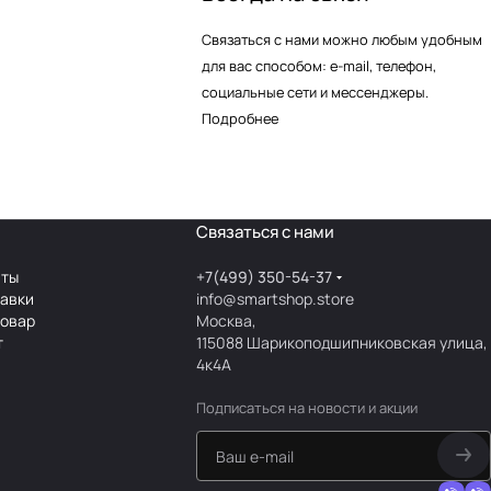
Связаться с нами можно любым удобным
для вас способом: e-mail, телефон,
социальные сети и мессенджеры.
Подробнее
Связаться с нами
аты
+7(499) 350-54-37
тавки
info@smartshop.store
товар
Москва,
т
115088 Шарикоподшипниковская улица,
4к4А
Подписаться
на новости и акции