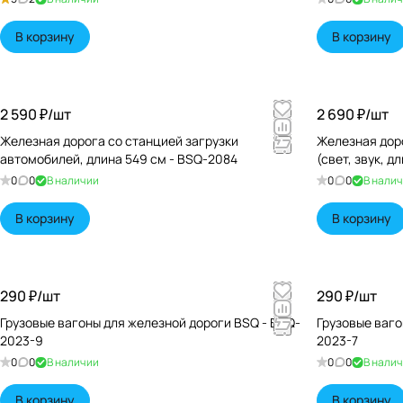
В корзину
В корзину
2 590 ₽/
шт
2 690 ₽/
шт
Железная дорога со станцией загрузки
Железная дор
автомобилей, длина 549 см - BSQ-2084
(свет, звук, д
0
0
В наличии
0
0
В нали
В корзину
В корзину
290 ₽/
шт
290 ₽/
шт
Грузовые вагоны для железной дороги BSQ - BSQ-
Грузовые ваго
2023-9
2023-7
0
0
В наличии
0
0
В нали
В корзину
В корзину