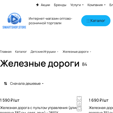
Акции
Бренды
Услуги
Компания
Б
Интернет-магазин оптово-
Каталог
розничной торговли
Главная
Каталог
Детские Игрушки
Железные дороги
Железные дороги
84
Сначала дешевые
1 590 ₽/
шт
1 690 ₽/
шт
Железная дорога с пультом управления (длина
Железная доро
полотна 387 см, свет, звук) - 2810Y
полотна 351 см