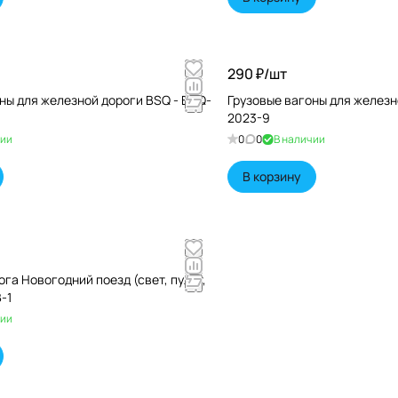
290 ₽/
шт
ны для железной дороги BSQ - BSQ-
Грузовые вагоны для железн
2023-9
чии
0
0
В наличии
В корзину
га Новогодний поезд (свет, пульт,
-1
чии