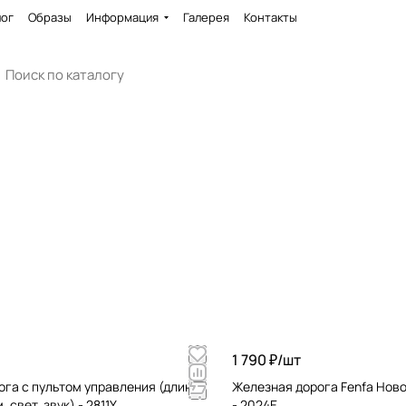
лог
Образы
Информация
Галерея
Контакты
1 790 ₽/
шт
га с пультом управления (длина
Железная дорога Fenfa Ново
, свет, звук) - 2811Y
- 2024E