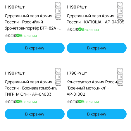
1 190 ₽/
шт
1 190 ₽/
шт
Деревянный пазл Армия
Деревянный пазл Армия
России - Российкий
России - КАТЮША - АР-04005
бронетранпортёр БТР-82А -
0
0
В наличии
АР-04002
0
0
В наличии
В корзину
В корзину
1 190 ₽/
шт
1 790 ₽/
шт
Деревянный пазл Армия
Конструктор Армия России
России - Бронеавтомобиль
"Военный мотоцикл" -
ТИГР-М СпН - АР-04003
АР-01002
0
0
В наличии
0
0
В наличии
В корзину
В корзину