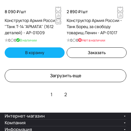
8 090 ₽/
шт
2 890 ₽/
шт
Конструктор Армия России
Конструктор Армия России -
''Танк Т-14 ''АРМАТА'' (1612
Танк Борец за свободу
деталей) - АР-01009
товарищ Ленин - АР-01017
0
0
В наличии
0
0
Нет в наличии
В корзину
Заказать
Загрузить еще
1
2
Интернет-магазин
Компания
Информация