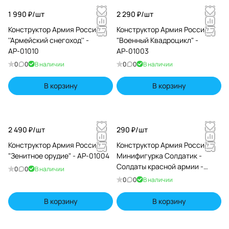
1 990 ₽/
шт
2 290 ₽/
шт
Конструктор Армия России
Конструктор Армия России
''Армейский снегоход'' -
"Военный Квадроцикл" -
АР-01010
АР-01003
0
0
В наличии
0
0
В наличии
В корзину
В корзину
2 490 ₽/
шт
290 ₽/
шт
Конструктор Армия России
Конструктор Армия России -
"Зенитное орудие" - АР-01004
Минифигурка Солдатик -
Солдаты красной армии -
0
0
В наличии
АР-01019
0
0
В наличии
В корзину
В корзину