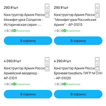
290 ₽/
шт
290 ₽/
шт
Конструктор Армия России -
Конструктор Армия России
Минифигурка Солдатик -
''Минифигурка Российская
Историческая серия -
Армия'' - АР-01013
АР-01015
0
0
В наличии
0
0
В наличии
В корзину
В корзину
4 090 ₽/
шт
4 290 ₽/
шт
Конструктор Армия России -
Конструктор Армия России -
Армейский вездеход -
Бронеавтомобиль ТИГР-М СпН
АР-01011
- АР-01020
0
0
В наличии
0
0
В наличии
В корзину
В корзину