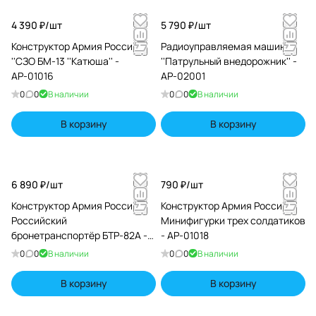
4 390 ₽/
шт
5 790 ₽/
шт
Конструктор Армия России
Радиоуправляемая машина
''СЗО БМ-13 ''Катюша'' -
''Патрульный внедорожник'' -
АР-01016
АР-02001
0
0
В наличии
0
0
В наличии
В корзину
В корзину
6 890 ₽/
шт
790 ₽/
шт
Конструктор Армия России -
Конструктор Армия России -
Российский
Минифигурки трех солдатиков
бронетранспортёр БТР-82А -
- АР-01018
АР-01028
0
0
В наличии
0
0
В наличии
В корзину
В корзину