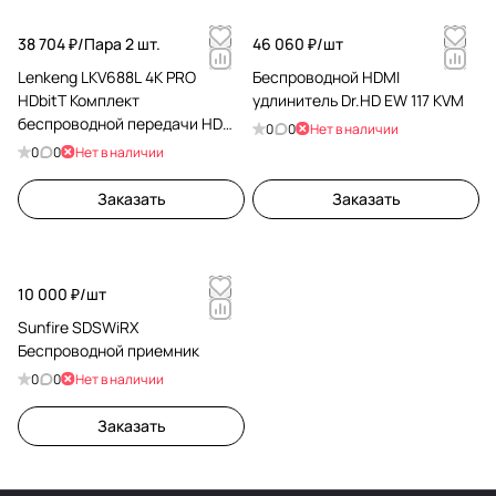
38 704 ₽/
Пара 2 шт.
46 060 ₽/
шт
Lenkeng LKV688L 4K PRO
Беспроводной HDMI
HDbitT Комплект
удлинитель Dr.HD EW 117 KVM
беспроводной передачи HDMI
0
0
Нет в наличии
UHD 4K
0
0
Нет в наличии
Заказать
Заказать
10 000 ₽/
шт
Sunfire SDSWiRX
Беспроводной приемник
0
0
Нет в наличии
Заказать