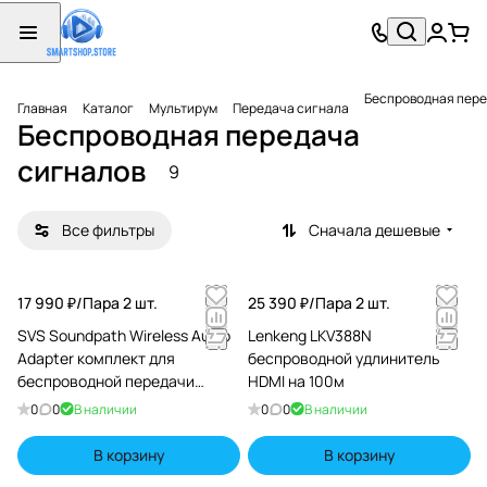
Беспроводная пере
Главная
Каталог
Мультирум
Передача сигнала
Беспроводная передача
сигналов
9
Все фильтры
Сначала дешевые
17 990 ₽/
Пара 2 шт.
25 390 ₽/
Пара 2 шт.
SVS Soundpath Wireless Audio
Lenkeng LKV388N
Adapter комплект для
беспроводной удлинитель
беспроводной передачи
HDMI на 100м
сигнала для сабвуфера
0
0
В наличии
0
0
В наличии
В корзину
В корзину