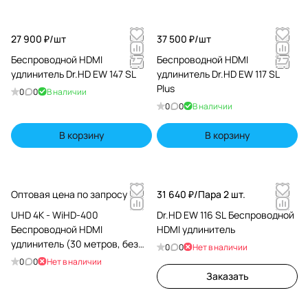
27 900 ₽/
шт
37 500 ₽/
шт
Беспроводной HDMI
Беспроводной HDMI
удлинитель Dr.HD EW 147 SL
удлинитель Dr.HD EW 117 SL
Plus
0
0
В наличии
0
0
В наличии
В корзину
В корзину
Оптовая цена по запросу
31 640 ₽/
Пара 2 шт.
UHD 4K - WiHD-400
Dr.HD EW 116 SL Беспроводной
Беспроводной HDMI
HDMI удлинитель
удлинитель (30 метров, без
0
0
Нет в наличии
задержки, HDMI 4K с 3D)
0
0
Нет в наличии
Заказать