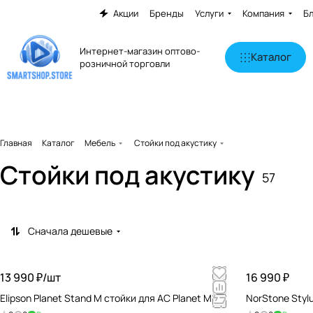
Акции
Бренды
Услуги
Компания
Б
Интернет-магазин оптово-
Каталог
розничной торговли
Главная
Каталог
Мебель
Стойки под акустику
Стойки под акустику
57
Сначала дешевые
13 990 ₽/
шт
16 990 ₽
Elipson Planet Stand M стойки для АС Planet M
NorStone Styl