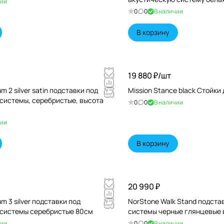
чии
0
0
В наличии
В корзину
19 880 ₽/
шт
m 2 silver satin подставки под
Mission Stance black Стойки
 системы, серебристые, высота
0
0
В наличии
чии
В корзину
20 990 ₽
m 3 silver подставки под
NorStone Walk Stand подста
 системы серебристые 80см
системы черные глянцевые 
чии
0
0
В наличии