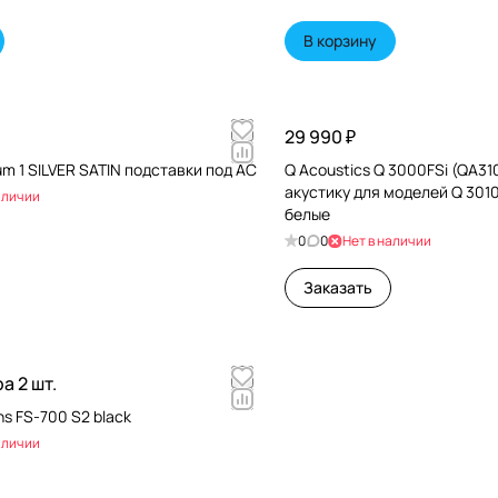
В корзину
29 990 ₽
um 1 SILVER SATIN подставки под АС
Q Acoustics Q 3000FSi (QA31
акустику для моделей Q 3010i
аличии
белые
0
0
Нет в наличии
Заказать
а 2 шт.
ns FS-700 S2 black
аличии