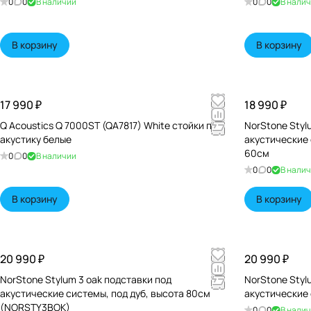
0
0
В наличии
0
0
В нали
В корзину
В корзину
17 990 ₽
18 990 ₽
Q Acoustics Q 7000ST (QA7817) White стойки под
NorStone Stylu
акустику белые
акустические
60см
0
0
В наличии
0
0
В нали
В корзину
В корзину
20 990 ₽
20 990 ₽
NorStone Stylum 3 oak подставки под
NorStone Stylu
акустические системы, под дуб, высота 80см
акустические
(NORSTY3BOK)
0
0
В нали