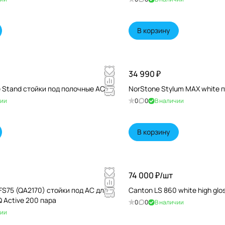
В корзину
34 990 ₽
ge Stand стойки под полочные АС
NorStone Stylum MAX white 
чии
0
0
В наличии
В корзину
74 000 ₽/
шт
 FS75 (QA2170) стойки под АС для Q
Canton LS 860 white high glo
Q Active 200 пара
0
0
В наличии
чии