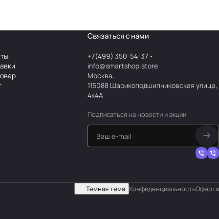
Связаться с нами
аты
+7(499) 350-54-37
тавки
info@smartshop.store
товар
Москва,
т
115088 Шарикоподшипниковская улица,
4к4А
Подписаться
на новости и акции
Темная тема
Конфиденциальность
Оферта