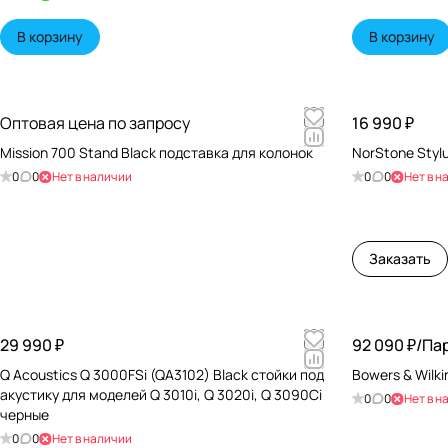
В корзину
В корзину
Оптовая цена по запросу
16 990 ₽
Mission 700 Stand Black подставка для колонок
NorStone Styl
0
0
Нет в наличии
0
0
Нет в н
Заказать
29 990 ₽
92 090 ₽/
Пар
Q Acoustics Q 3000FSi (QA3102) Black стойки под
Bowers & Wilki
акустику для моделей Q 3010i, Q 3020i, Q 3090Ci
0
0
Нет в н
черные
0
0
Нет в наличии