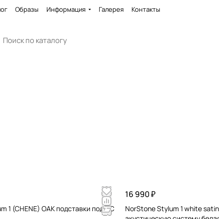
лог
Образы
Информация
Галерея
Контакты
16 990 ₽
um 1 (CHENE) OAK подставки под АС
NorStone Stylum 1 white sati
акустическую систему бела