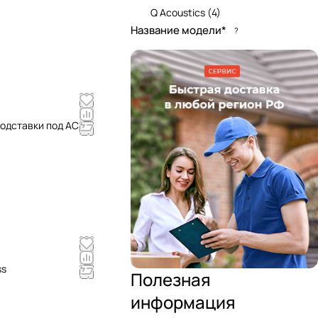
Q Acoustics
(
4
)
Название модели*
?
подставки под АС
ss
Полезная
информация