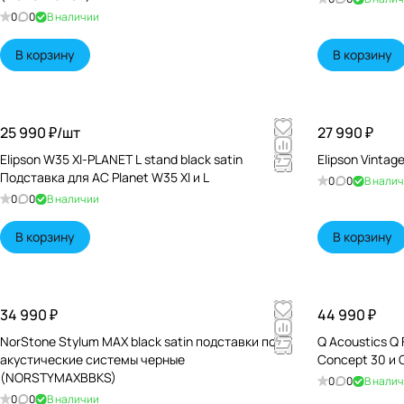
0
0
В наличии
В корзину
В корзину
25 990 ₽/
шт
27 990 ₽
Elipson W35 Xl-PLANET L stand black satin
Elipson Vinta
Подставка для АС Planet W35 Xl и L
0
0
В нали
0
0
В наличии
В корзину
В корзину
34 990 ₽
44 990 ₽
NorStone Stylum MAX black satin подставки под
Q Acoustics Q
акустические системы черные
Concept 30 и 
(NORSTYMAXBBKS)
0
0
В нали
0
0
В наличии