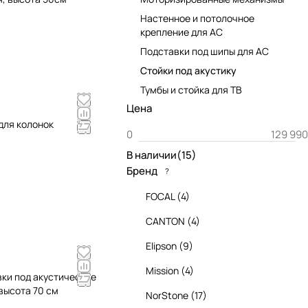
Настенное и потолочное
крепление для АС
Подставки под шипы для АС
Стойки под акустику
Тумбы и стойка для ТВ
Цена
 для колонок
В наличии
(
15
)
Бренд
?
FOCAL
(
4
)
CANTON
(
4
)
Elipson
(
9
)
Mission
(
4
)
вки под акустические
высота 70 см
NorStone
(
17
)