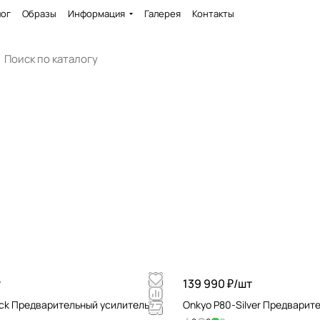
лог
Образы
Информация
Галерея
Контакты
т
139 990 ₽/
шт
ack Предварительный усилитель
Onkyo P80-Silver Предварит