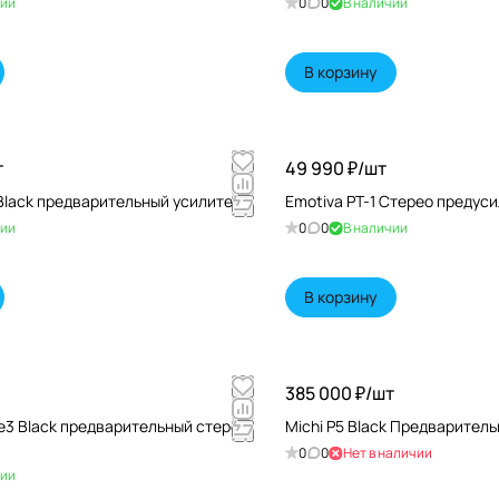
чии
0
0
В наличии
В корзину
т
49 990 ₽/
шт
Black предварительный усилитель
Emotiva PT-1 Cтерео предус
чии
0
0
В наличии
В корзину
385 000 ₽/
шт
e3 Black предварительный стерео
Michi P5 Black Предварител
0
0
Нет в наличии
чии