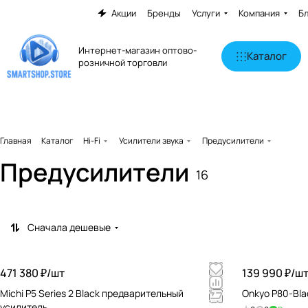
Акции
Бренды
Услуги
Компания
Б
Интернет-магазин оптово-
Каталог
розничной торговли
Главная
Каталог
Hi-Fi
Усилители звука
Предусилители
Предусилители
16
Сначала дешевые
471 380 ₽/
шт
139 990 ₽/
ш
Michi P5 Series 2 Black предварительный
Onkyo P80-Bl
усилитель