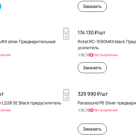
Заказать
174 130 ₽/
шт
MKII silver Предварительный
Rotel RC-1590MKII black Пр
усилитель
аличии
0
0
Нет в наличии
Заказать
шт
329 990 ₽/
шт
h LS28 SE Black предусилитель
Parasound P6 Silver предвар
аличии
0
0
Нет в наличии
Заказать