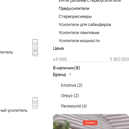
Интегральные стереоусилители
Предусилители
Стереоресиверы
Усилители для сабвуферов
Усилители ламповые
Усилители мощности
Цена
илитель
В наличии
(
8
)
Бренд
?
Emotiva
(
2
)
Onkyo
(
2
)
Parasound
(
4
)
ьный усилитель