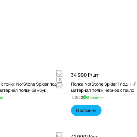
34 990 ₽/
шт
стойки NorStone Spider под Hi-
Полка NorStone Spider 1 под Hi-F
 материал полки бамбук
материал полки черное стекло
ии
0
0
В наличии
В корзину
41 990 ₽/
шт