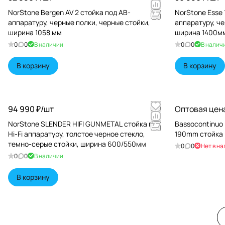
NorStone Bergen AV 2 стойка под АВ-
NorStone Esse 
аппаратуру, черные полки, черные стойки,
аппаратуру, че
ширина 1058 мм
ширина 1400м
0
0
В наличии
0
0
В налич
В корзину
В корзину
94 990 ₽/
шт
Оптовая цена
NorStone SLENDER HIFI GUNMETAL стойка под
Bassocontinuo L
Hi-Fi аппаратуру, толстое черное стекло,
190mm стойка
темно-серые стойки, ширина 600/550мм
0
0
Нет в н
0
0
В наличии
В корзину