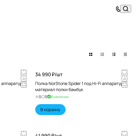
34 990 ₽/
шт
i аппаратуру
Полка NorStone Spider 1 под Hi-Fi аппаратуру
материал полки бамбук
0
0
В наличии
В корзину
41 990 ₽/
шт