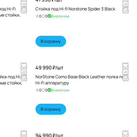
од Hi-Fi
Стойка под Hi-fi Norstone Spider 3 Black
ые стойки,
0
0
В наличии
В корзину
49 990 ₽/
шт
йка под Hi-Fi
NorStone Como Base Black Leather полка под
ные стойки,
Hi-Fi аппаратуру
0
0
В наличии
В корзину
94 990 ₽/
шт