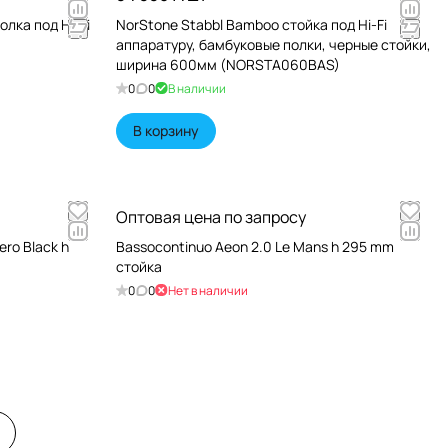
олка под Hi-Fi
NorStone Stabbl Bamboo стойка под Hi-Fi
аппаратуру, бамбуковые полки, черные стойки,
ширина 600мм (NORSTA060BAS)
0
0
В наличии
В корзину
Оптовая цена по запросу
ero Black h
Bassocontinuo Aeon 2.0 Le Mans h 295 mm
стойка
0
0
Нет в наличии