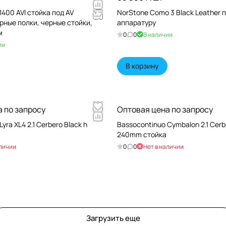
1400 AVl стойка под AV
NorStone Como 3 Black Leather п
рные полки, черные стойки,
аппаратуру
м
0
0
В наличии
ии
В корзину
 по запросу
Оптовая цена по запросу
yra XL4 2.1 Cerbero Black h
Bassocontinuo Cymbalon 2.1 Cerb
240mm стойка
аличии
0
0
Нет в наличии
Загрузить еще