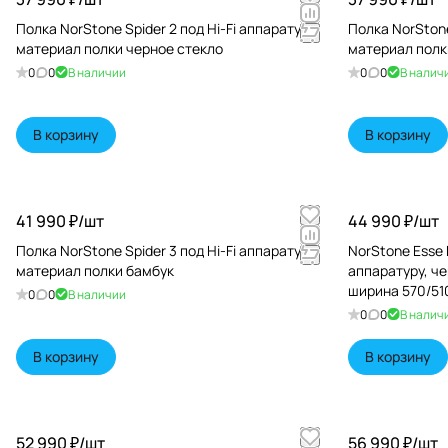
Полка NorStone Spider 2 под Hi-Fi аппаратуру
Полка NorStone
материал полки черное стекло
материал полк
0
0
В наличии
0
0
В налич
В корзину
В корзину
41 990 ₽/
шт
44 990 ₽/
шт
Полка NorStone Spider 3 под Hi-Fi аппаратуру
NorStone Esse H
материал полки бамбук
аппаратуру, че
ширина 570/5
0
0
В наличии
0
0
В налич
В корзину
В корзину
52 990 ₽/
шт
56 990 ₽/
шт