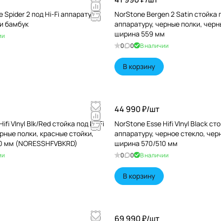
 Spider 2 под Hi-Fi аппаратуру
NorStone Bergen 2 Satin стойка п
и бамбук
аппаратуру, черные полки, черн
ширина 559 мм
ии
0
0
В наличии
В корзину
44 990 ₽/
шт
ifi VInyl Blk/Red стойка под Hi-Fi
NorStone Esse Hifi VInyl Black сто
рные полки, красные стойки,
аппаратуру, черное стекло, чер
10 мм (NORESSHFVBKRD)
ширина 570/510 мм
ии
0
0
В наличии
В корзину
69 990 ₽/
шт