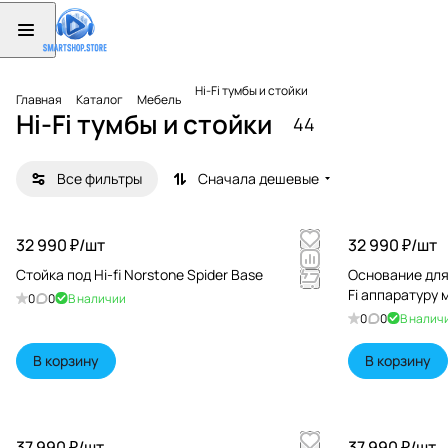
Hi-Fi тумбы и стойки
Главная
Каталог
Мебель
Hi-Fi тумбы и стойки
44
Все фильтры
Сначала дешевые
32 990 ₽/
шт
32 990 ₽/
шт
Стойка под Hi-fi Norstone Spider Base
Основание для 
Fi аппаратуру
0
0
В наличии
0
0
В налич
В корзину
В корзину
37 990 ₽/
шт
37 990 ₽/
шт