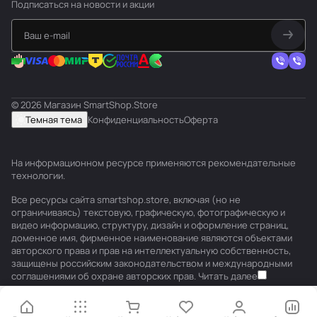
Подписаться
на новости и акции
н
а
о
н
в
у
к
з
а
л
© 2026 Магазин SmartShop.Store
к
а
Темная тема
Конфиденциальность
Оферта
о
в
н
ф
На информационном ресурсе применяются
рекомендательные
д
и
технологии
.
и
р
Все ресурсы сайта smartshop.store, включая (но не
ц
м
ограничиваясь) текстовую, графическую, фотографическую и
видео информацию, структуру, дизайн и оформление страниц,
и
е
доменное имя, фирменное наименование являются объектами
о
н
авторского права и прав на интеллектуальную собственность,
защищены российским законодательством и международными
н
н
соглашениями об охране авторских прав.
Читать далее
е
о
р
м