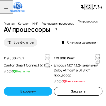
AV процессоры
Главная
Каталог
Hi-Fi
Ресиверы и процессоры
AV процессоры
7
Все фильтры
Сначала дешевые
119 000 ₽/
шт
179 990 ₽/
шт
Canton Smart Connect 5.1 black
Emotiva MC1 13.2-канальный
Dolby Atmos® & DTS:X™
0
0
В наличии
процессор
0
0
Нет в наличии
В корзину
Заказать