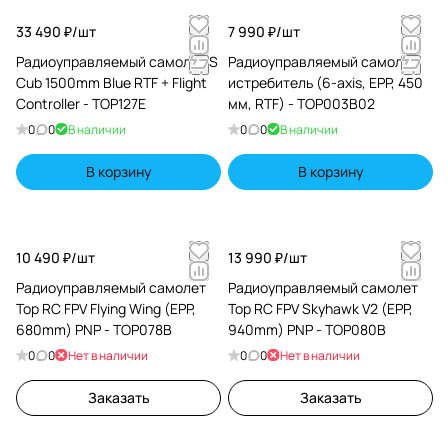
33 490 ₽/
шт
7 990 ₽/
шт
Радиоуправляемый самолет S
Радиоуправляемый самолет
Cub 1500mm Blue RTF + Flight
истребитель (6-axis, EPP, 450
Controller - TOP127E
мм, RTF) - TOP003B02
0
0
В наличии
0
0
В наличии
В корзину
В корзину
10 490 ₽/
шт
13 990 ₽/
шт
Радиоуправляемый самолет
Радиоуправляемый самолет
Top RC FPV Flying Wing (EPP,
Top RC FPV Skyhawk V2 (EPP,
680mm) PNP - TOP078B
940mm) PNP - TOP080B
0
0
Нет в наличии
0
0
Нет в наличии
Заказать
Заказать