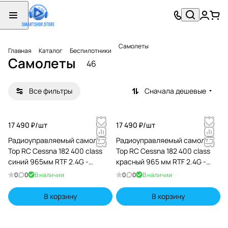
Самолеты
Главная
Каталог
Беспилотники
Самолеты
46
Все фильтры
Сначала дешевые
17 490 ₽/
шт
17 490 ₽/
шт
Радиоуправляемый самолет
Радиоуправляемый самолет
Top RC Cessna 182 400 class
Top RC Cessna 182 400 class
синий 965мм RTF 2.4G -
красный 965 мм RTF 2.4G -
TOP004C
TOP003C
0
0
В наличии
0
0
В наличии
В корзину
В корзину