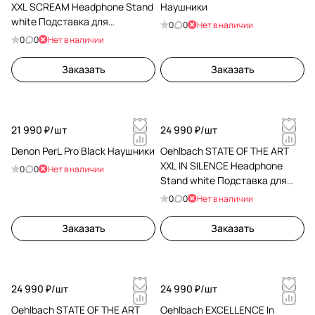
XXL SCREAM Headphone Stand
Наушники
white Подставка для
0
0
Нет в наличии
наушников D1C35402
0
0
Нет в наличии
Заказать
Заказать
21 990 ₽/
шт
24 990 ₽/
шт
Denon PerL Pro Black Наушники
Oehlbach STATE OF THE ART
XXL IN SILENCE Headphone
0
0
Нет в наличии
Stand white Подставка для
наушников D1C35405
0
0
Нет в наличии
Заказать
Заказать
24 990 ₽/
шт
24 990 ₽/
шт
Oehlbach STATE OF THE ART
Oehlbach EXCELLENCE In