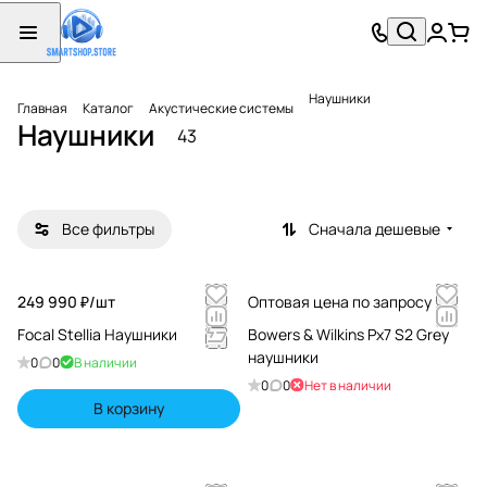
Подс
тавка
для
науш
Наушники
Главная
Каталог
Акустические системы
22
нико
Наушники
43
товара
в
Все фильтры
Сначала дешевые
249 990 ₽/
шт
Оптовая цена по запросу
Focal Stellia Наушники
Bowers & Wilkins Px7 S2 Grey
наушники
0
0
В наличии
0
0
Нет в наличии
В корзину