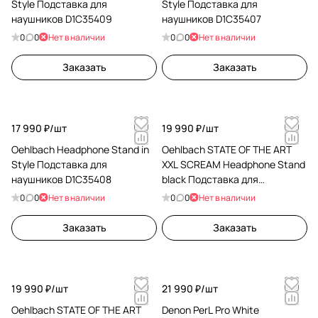
Style Подставка для
Style Подставка для
наушников D1C35409
наушников D1C35407
0
0
Нет в наличии
0
0
Нет в наличии
Заказать
Заказать
17 990 ₽/
шт
19 990 ₽/
шт
Oehlbach Headphone Stand in
Oehlbach STATE OF THE ART
Style Подставка для
XXL SCREAM Headphone Stand
наушников D1C35408
black Подставка для
наушников D1C35403
0
0
Нет в наличии
0
0
Нет в наличии
Заказать
Заказать
19 990 ₽/
шт
21 990 ₽/
шт
Oehlbach STATE OF THE ART
Denon PerL Pro White