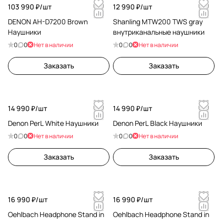
103 990 ₽/
шт
12 990 ₽/
шт
DENON AH-D7200 Brown
Shanling MTW200 TWS gray
Наушники
внутриканальные наушники
0
0
Нет в наличии
0
0
Нет в наличии
Заказать
Заказать
14 990 ₽/
шт
14 990 ₽/
шт
Denon PerL White Наушники
Denon PerL Black Наушники
0
0
Нет в наличии
0
0
Нет в наличии
Заказать
Заказать
16 990 ₽/
шт
16 990 ₽/
шт
Oehlbach Headphone Stand in
Oehlbach Headphone Stand in