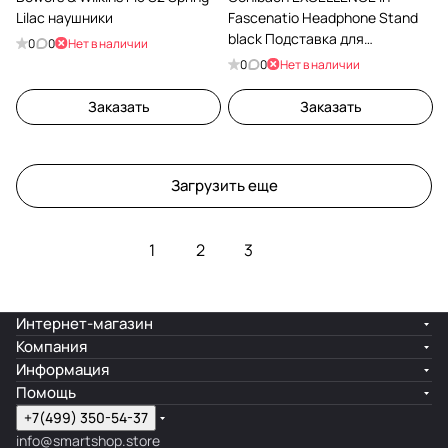
Lilac наушники
Fascenatio Headphone Stand
black Подставка для
0
0
Нет в наличии
наушников D1C35441
0
0
Нет в наличии
Заказать
Заказать
Загрузить еще
1
2
3
Интернет-магазин
Компания
Информация
Помощь
+7(499) 350-54-37
info@smartshop.store