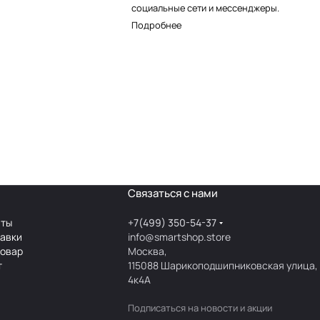
социальные сети и мессенджеры.
Подробнее
Связаться с нами
аты
+7(499) 350-54-37
тавки
info@smartshop.store
товар
Москва,
т
115088 Шарикоподшипниковская улица,
4к4А
Подписаться
на новости и акции