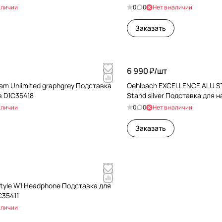
аличии
0
0
Нет в наличии
Заказать
6 990 ₽/
шт
am Unlimited graphgrey Подставка
Oehlbach EXCELLENCE ALU S
в D1C35418
Stand silver Подставка для 
аличии
0
0
Нет в наличии
Заказать
Style W1 Headphone Подставка для
C35411
аличии