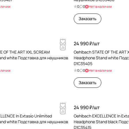
аличии
0
0
Нет в наличии
Заказать
24 990 ₽/
шт
TE OF THE ART XXL SCREAM
Oehlbach STATE OF THE ART X
and white Подставка для наушников
Headphone Stand white Под
D1C35405
аличии
0
0
Нет в наличии
Заказать
24 990 ₽/
шт
LLENCE In Extasio Unlimited
Oehlbach EXCELLENCE In Exta
and white Подставка для наушников
Headphone Stand black Подс
D1C35415