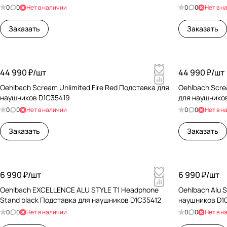
0
0
Нет в наличии
0
0
Нет в н
Заказать
Заказать
44 990 ₽/
шт
44 990 ₽/
шт
Oehlbach Scream Unlimited Fire Red Подставка для
Oehlbach Scre
наушников D1C35419
для наушнико
0
0
Нет в наличии
0
0
Нет в н
Заказать
Заказать
6 990 ₽/
шт
6 990 ₽/
шт
Oehlbach EXCELLENCE ALU STYLE T1 Headphone
Oehlbach Alu 
Stand black Подставка для наушников D1C35412
наушников D1
0
0
Нет в наличии
0
0
Нет в н