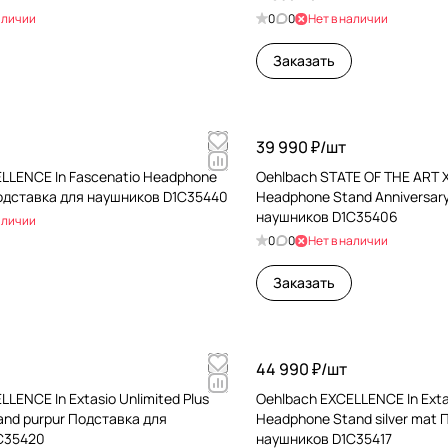
аличии
0
0
Нет в наличии
Заказать
39 990 ₽/
шт
LLENCE In Fascenatio Headphone
Oehlbach STATE OF THE ART
одставка для наушников D1C35440
Headphone Stand Anniversar
наушников D1C35406
аличии
0
0
Нет в наличии
Заказать
44 990 ₽/
шт
LENCE In Extasio Unlimited Plus
Oehlbach EXCELLENCE In Extas
nd purpur Подставка для
Headphone Stand silver mat 
C35420
наушников D1C35417