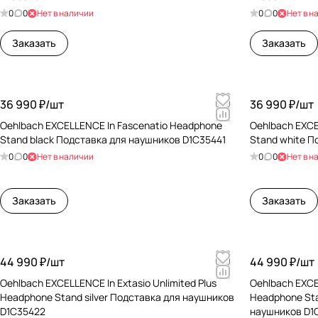
0
0
Нет в наличии
0
0
Нет в н
Заказать
Заказать
36 990 ₽/
шт
36 990 ₽/
шт
Oehlbach EXCELLENCE In Fascenatio Headphone
Oehlbach EXCE
Stand black Подставка для наушников D1C35441
Stand white П
0
0
Нет в наличии
0
0
Нет в н
Заказать
Заказать
44 990 ₽/
шт
44 990 ₽/
шт
Oehlbach EXCELLENCE In Extasio Unlimited Plus
Oehlbach EXCEL
Headphone Stand silver Подставка для наушников
Headphone Sta
D1C35422
наушников D1