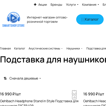
Акции
Бренды
Услуги
Компания
Б
Интернет-магазин оптово-
Каталог
розничной торговли
Главная
Каталог
Акустические системы
Наушники
Подставка дл
Подставка для наушнико
Сначала дешевые
16 990 ₽/
шт
16 990 ₽/
шт
Oehlbach Headphone Stand in Style Подставка для
Oehlbach Head
наушников D1C35409
наушников D1