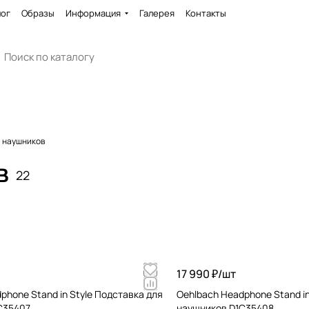
лог
Образы
Информация
Галерея
Контакты
я наушников
в
22
17 990 ₽/
шт
phone Stand in Style Подставка для
Oehlbach Headphone Stand in
C35407
наушников D1C35408