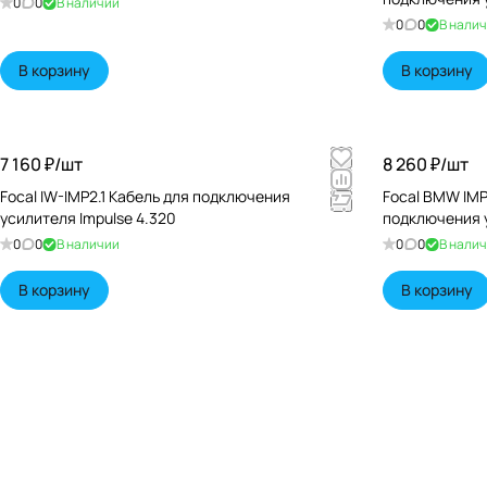
0
0
В наличии
0
0
В нали
В корзину
В корзину
7 160 ₽/
шт
8 260 ₽/
шт
Focal IW-IMP2.1 Кабель для подключения
Focal BMW IMP
усилителя Impulse 4.320
подключения у
0
0
В наличии
0
0
В нали
В корзину
В корзину