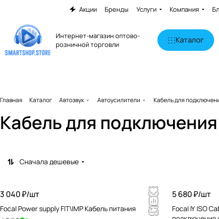
Акции
Бренды
Услуги
Компания
Б
Интернет-магазин оптово-
Каталог
розничной торговли
Главная
Каталог
Автозвук
Автоусилители
Кабель для подключен
Кабель для подключения
Сначала дешевые
3 040 ₽/
шт
5 680 ₽/
шт
Focal Power supply FIT\IMP Кабель питания
Focal IY ISO C
подключения у