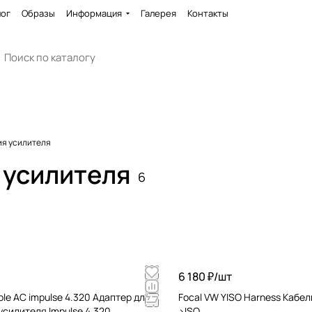
лог
Образы
Информация
Галерея
Контакты
ия усилителя
 усилителя
6
6 180 ₽/
шт
able AC impulse 4.320 Адаптер для
Focal VW YISO Harness Кабе
силителя Impulse 4.320
>ISO