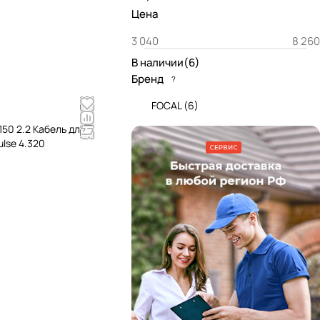
Цена
В наличии
(
6
)
Бренд
?
FOCAL
(
6
)
 150 2.2 Кабель для
lse 4.320