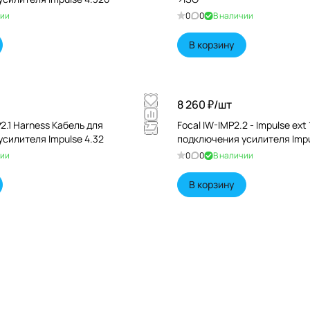
чии
0
0
В наличии
В корзину
8 260 ₽/
шт
2.1 Harness Кабель для
Focal IW-IMP2.2 - Impulse ext
силителя Impulse 4.32
подключения усилителя Impu
чии
0
0
В наличии
В корзину