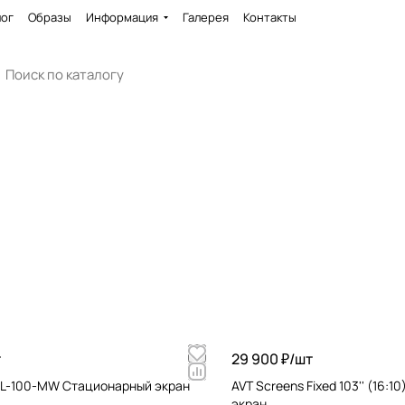
лог
Образы
Информация
Галерея
Контакты
т
29 900 ₽/
шт
-SL-100-MW Стационарный экран
AVT Screens Fixed 103'' (16:
экран