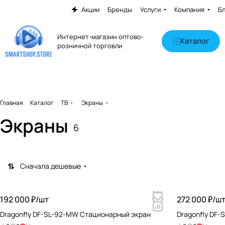
Акции
Бренды
Услуги
Компания
Б
Интернет-магазин оптово-
Каталог
розничной торговли
Главная
Каталог
ТВ
Экраны
Экраны
6
Сначала дешевые
192 000 ₽/
шт
272 000 ₽/
ш
Dragonfly DF-SL-92-MW Стационарный экран
Dragonfly DF