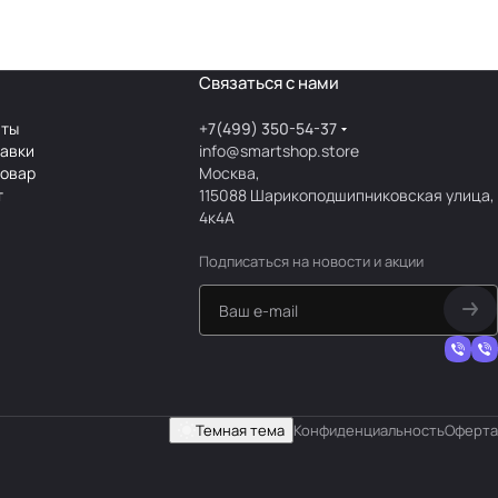
Связаться с нами
аты
+7(499) 350-54-37
тавки
info@smartshop.store
товар
Москва,
т
115088 Шарикоподшипниковская улица,
4к4А
Подписаться
на новости и акции
Темная тема
Конфиденциальность
Оферта