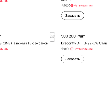
аличии
0
0
Нет в наличии
Заказать
т
500 200 ₽/
шт
G-CINE Лазерный ТВ с экраном
Dragonfly DF-TB-92-UW Ста
аличии
0
0
Нет в наличии
Заказать