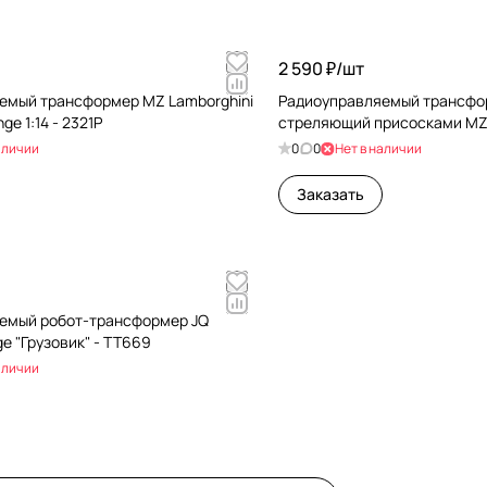
2 590 ₽/
шт
емый трансформер MZ Lamborghini
Радиоуправляемый трансфор
ge 1:14 - 2321P
стреляющий присосками MZ 1
аличии
0
0
Нет в наличии
Заказать
емый робот-трансформер JQ
ge "Грузовик" - TT669
аличии