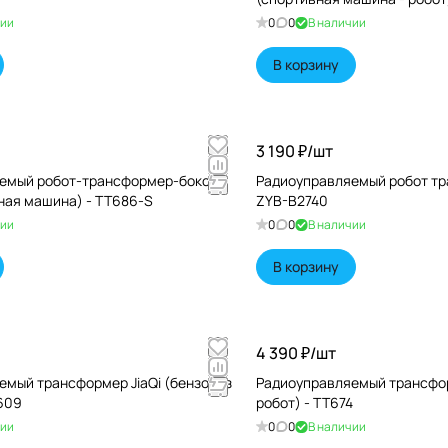
чии
0
0
В наличии
В корзину
3 190 ₽/
шт
емый робот-трансформер-боксер
Радиоуправляемый робот тр
вная машина) - TT686-S
ZYB-B2740
чии
0
0
В наличии
В корзину
4 390 ₽/
шт
емый трансформер JiaQi (бензовоз
Радиоуправляемый трансформ
6609
робот) - TT674
чии
0
0
В наличии