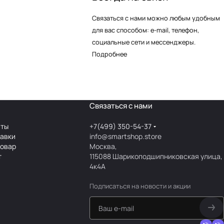
Связаться с нами можно любым удобным
для вас способом: e-mail, телефон,
социальные сети и мессенджеры.
Подробнее
Связаться с нами
аты
+7(499) 350-54-37
тавки
info@smartshop.store
товар
Москва,
т
115088 Шарикоподшипниковская улица,
4к4А
Подписаться
на новости и акции