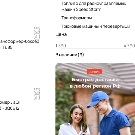
Топливо для радиоуправляемых
машин Speed Storm
Трансформеры
Трюковые машины и перевертыши
Цена
рансформер-боксер
 TT685
В наличии
(
9
)
мер JiaQi
 - JQ6612