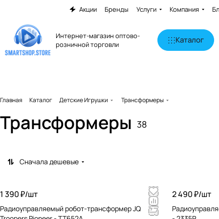
Акции
Бренды
Услуги
Компания
Б
Интернет-магазин оптово-
Каталог
розничной торговли
Главная
Каталог
Детские Игрушки
Трансформеры
Трансформеры
38
Сначала дешевые
1 390 ₽/
шт
2 490 ₽/
шт
Радиоуправляемый робот-трансформер JQ
Радиоуправля
Troopers Pioneer - TT652A
- 2335P