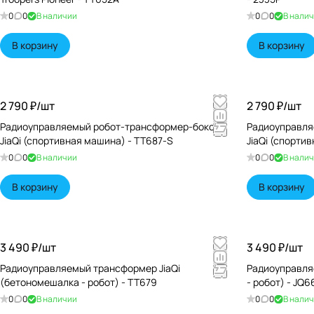
0
0
В наличии
0
0
В нали
В корзину
В корзину
2 790 ₽/
шт
2 790 ₽/
шт
Радиоуправляемый робот-трансформер-боксер
Радиоуправля
JiaQi (спортивная машина) - TT687-S
JiaQi (спорти
0
0
В наличии
0
0
В нали
В корзину
В корзину
3 490 ₽/
шт
3 490 ₽/
шт
Радиоуправляемый трансформер JiaQi
Радиоуправля
(бетономешалка - робот) - TT679
- робот) - JQ
0
0
В наличии
0
0
В нали