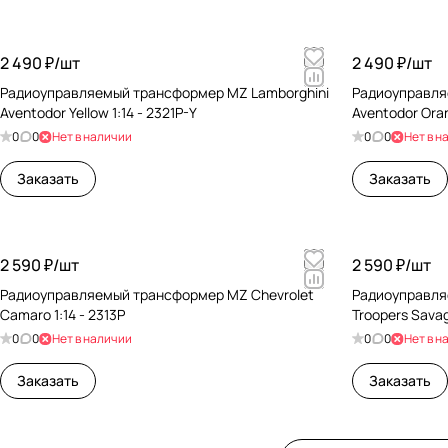
2 490 ₽/
шт
2 490 ₽/
шт
Радиоуправляемый трансформер MZ Lamborghini
Радиоуправля
Aventodor Yellow 1:14 - 2321P-Y
Aventodor Oran
0
0
Нет в наличии
0
0
Нет в н
Заказать
Заказать
2 590 ₽/
шт
2 590 ₽/
шт
Радиоуправляемый трансформер MZ Chevrolet
Радиоуправля
Camaro 1:14 - 2313P
Troopers Sava
0
0
Нет в наличии
0
0
Нет в н
Заказать
Заказать