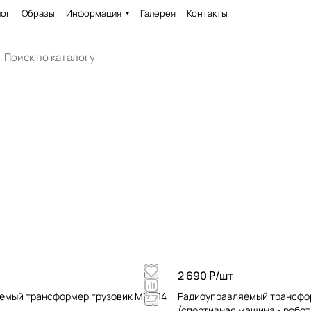
лог
Образы
Информация
Галерея
Контакты
2 690 ₽/
шт
емый трансформер грузовик MZ 1:14
Радиоуправляемый трансфор
(спортивная машина - робот