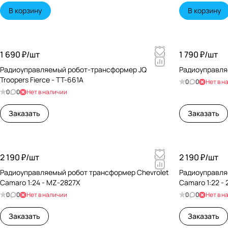
В корзину
В корзину
1 690 ₽/
шт
1 790 ₽/
шт
Радиоуправляемый робот-трансформер JQ
Радиоуправля
Troopers Fierce - TT-661A
0
0
Нет в н
0
0
Нет в наличии
Заказать
Заказать
2 190 ₽/
шт
2 190 ₽/
шт
Радиоуправляемый робот трансформер Chevrolet
Радиоуправля
Camaro 1:24 - MZ-2827X
Camaro 1:22 -
0
0
Нет в наличии
0
0
Нет в н
Заказать
Заказать