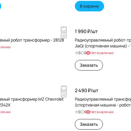
В корзину
1 990 ₽/
шт
емый робот трансформер - 28128
Радиоуправляемый робот-т
JiaQi (спортивная машина) -
аличии
0
0
Нет в наличии
Заказать
2 490 ₽/
шт
емый трансформер MZ Chevrolet
Радиоуправляемый трансфор
 2342X
(спортивная машина - робот)
аличии
0
0
Нет в наличии
Заказать