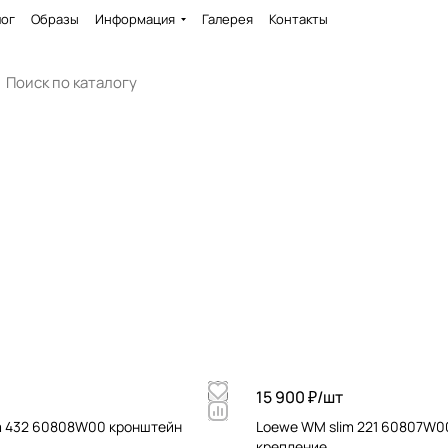
лог
Образы
Информация
Галерея
Контакты
15 900 ₽/
шт
m 432 60808W00 кронштейн
Loewe WM slim 221 60807W0
крепление