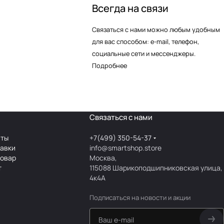
Всегда на связи
Связаться с нами можно любым удобным
для вас способом: e-mail, телефон,
социальные сети и мессенджеры.
Подробнее
Связаться с нами
аты
+7(499) 350-54-37
тавки
info@smartshop.store
товар
Москва,
т
115088 Шарикоподшипниковская улица,
4к4А
Подписаться
на новости и акции