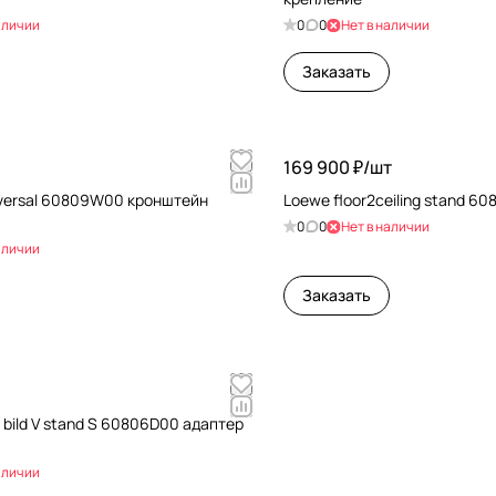
аличии
0
0
Нет в наличии
Заказать
169 900 ₽/
шт
versal 60809W00 кронштейн
Loewe floor2ceiling stand 6
0
0
Нет в наличии
аличии
Заказать
 bild V stand S 60806D00 адаптер
аличии