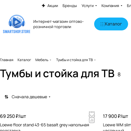
Акции
Бренды
Услуги
Компания
Б
Интернет-магазин оптово-
Каталог
розничной торговли
Главная
Каталог
Мебель
Тумбы и стойка для ТВ
Тумбы и стойка для ТВ
8
Сначала дешевые
69 250 ₽/
шт
17 900 ₽/
шт
Loewe floor stand 43-65 basalt grey напольная
Loewe WM sli
подставка
настенный