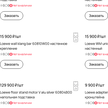
0
0
Нет в наличии
0
0
Нет в н
Заказать
Заказать
15 900 ₽/
шт
15 900 ₽/
шт
Loewe wall klang bar 60810W00 настенное
Loewe WM uni
крепление
настенный
0
0
Нет в наличии
0
0
Нет в н
Заказать
Заказать
129 900 ₽/
шт
9 900 ₽/
шт
Loewe floor stand motor V alu silver 60804B00
Loewe adapter
напольная подставка
кронштейна
0
0
Нет в наличии
0
0
Нет в н