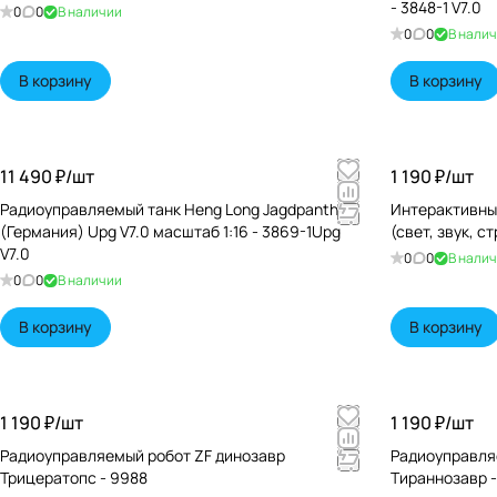
- 3848-1 V7.0
0
0
В наличии
0
0
В нали
В корзину
В корзину
11 490 ₽/
шт
1 190 ₽/
шт
Радиоуправляемый танк Heng Long Jagdpanther
Интерактивны
(Германия) Upg V7.0 масштаб 1:16 - 3869-1Upg
(свет, звук, с
V7.0
0
0
В нали
0
0
В наличии
В корзину
В корзину
1 190 ₽/
шт
1 190 ₽/
шт
Радиоуправляемый робот ZF динозавр
Радиоуправля
Трицератопс - 9988
Тираннозавр 