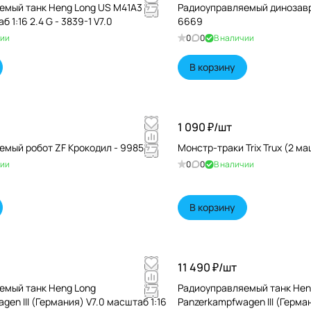
емый танк Heng Long US M41A3
Радиоуправляемый динозавр 
б 1:16 2.4 G - 3839-1 V7.0
6669
чии
0
0
В наличии
В корзину
1 090 ₽/
шт
емый робот ZF Крокодил - 9985
Монстр-траки Trix Trux (2 м
чии
0
0
В наличии
В корзину
11 490 ₽/
шт
емый танк Heng Long
Радиоуправляемый танк Hen
en III (Германия) V7.0 масштаб 1:16
Panzerkampfwagen III (Герма