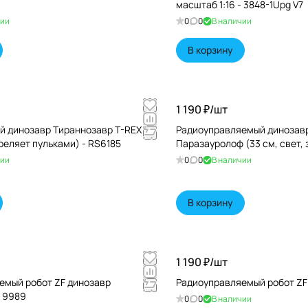
масштаб 1:16 - 3848-1Upg V7
чии
0
0
В наличии
В корзину
1 190 ₽/
шт
й динозавр Тираннозавр T-REX
Радиоуправляемый динозавр 
треляет пульками) - RS6185
Паразауролоф (33 см, свет, з
чии
0
0
В наличии
В корзину
1 190 ₽/
шт
емый робот ZF динозавр
Радиоуправляемый робот ZF 
- 9989
0
0
В наличии