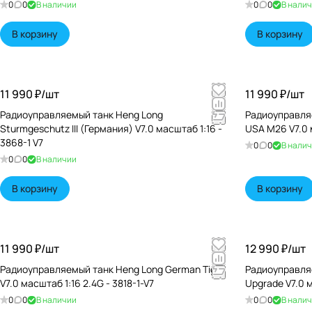
0
0
В наличии
0
0
В нали
В корзину
В корзину
11 990 ₽/
шт
11 990 ₽/
шт
Радиоуправляемый танк Heng Long
Радиоуправля
Sturmgeschutz III (Германия) V7.0 масштаб 1:16 -
USA M26 V7.0 м
3868-1 V7
0
0
В нали
0
0
В наличии
В корзину
В корзину
11 990 ₽/
шт
12 990 ₽/
шт
Радиоуправляемый танк Heng Long German Tiger
Радиоуправляе
V7.0 масштаб 1:16 2.4G - 3818-1-V7
Upgrade V7.0 м
0
0
В наличии
0
0
В нали