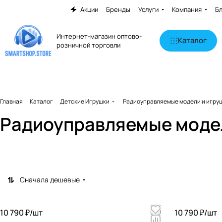
Акции
Бренды
Услуги
Компания
Б
Интернет-магазин оптово-
Каталог
розничной торговли
Главная
Каталог
Детские Игрушки
Радиоуправляемые модели и игру
Радиоуправляемые модел
Автотреки
Роботы, динозавры
79 товаров
179 товаров
Сначала дешевые
10 790 ₽/
шт
10 790 ₽/
шт