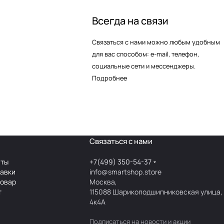
Всегда на связи
Связаться с нами можно любым удобным
для вас способом: e-mail, телефон,
социальные сети и мессенджеры.
Подробнее
Связаться с нами
аты
+7(499) 350-54-37
тавки
info@smartshop.store
товар
Москва,
т
115088 Шарикоподшипниковская улица,
4к4А
Подписаться
на новости и акции