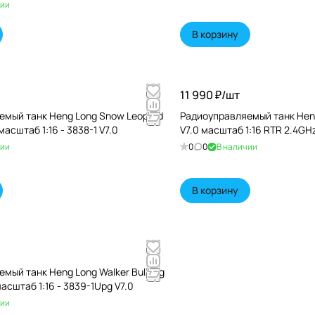
чии
В корзину
11 990 ₽/
шт
емый танк Heng Long Snow Leopard
Радиоуправляемый танк Hen
асштаб 1:16 - 3838-1 V7.0
V7.0 масштаб 1:16 RTR 2.4GHz
чии
0
0
В наличии
В корзину
мый танк Heng Long Walker Bulldog
асштаб 1:16 - 3839-1Upg V7.0
чии