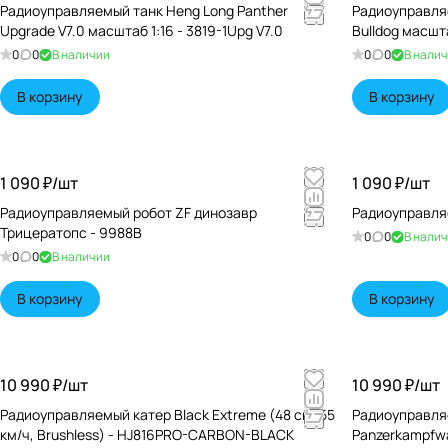
Радиоуправляемый танк Heng Long Panther
Радиоуправля
Upgrade V7.0 масштаб 1:16 - 3819-1Upg V7.0
Bulldog масшта
0
0
В наличии
0
0
В нали
В корзину
В корзину
1 090 ₽/
шт
1 090 ₽/
шт
Радиоуправляемый робот ZF динозавр
Радиоуправля
Трицератопс - 9988B
0
0
В нали
0
0
В наличии
В корзину
В корзину
10 990 ₽/
шт
10 990 ₽/
шт
Радиоуправляемый катер Black Extreme (48 см, 55
Радиоуправля
км/ч, Brushless) - HJ816PRO-CARBON-BLACK
Panzerkampfwag