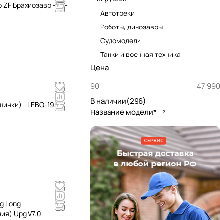
ZF Брахиозавр - ZF-
Автотреки
Роботы, динозавры
Судомодели
Танки и военная техника
Цена
В наличии
(
296
)
ашинки) - LEBQ-1938
Название модели*
?
g Long
ния) Upg V7.0