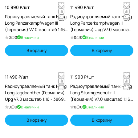
10 990 ₽/
шт
11 490 ₽/
шт
Радиоуправляемый танк Heng
Радиоуправляемый танк Heng
Long Panzerkampfwagen III
Long Panzerkampfwagen III
(Германия) V7.0 масштаб 1:16 -
(Германия) Upg V7.0 масштаб
3848-1 V7.0
1:16 - 3848-1Upg V7
0
0
В наличии
0
0
В наличии
В корзину
В корзину
11 490 ₽/
шт
11 990 ₽/
шт
Радиоуправляемый танк Heng
Радиоуправляемый танк Heng
Long Jagdpanther (Германия)
Long Sturmgeschutz III
Upg V7.0 масштаб 1:16 - 3869-
(Германия) V7.0 масштаб 1:16 -
1Upg V7.0
3868-1 V7
0
0
В наличии
0
0
В наличии
В корзину
В корзину