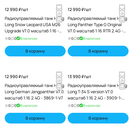
12 990 ₽/
шт
12 990 ₽/
шт
Радиоуправляемый танк Heng
Радиоуправляемый танк Heng
Long Snow Leopard USA M26
Long Panther Type G Original
Upgrade V7.0 масштаб 1:16 -
V7.0 масштаб 1:16 RTR 2.4G -
3838-1Upg V7.0
3879-1 V7.0
0
0
В наличии
0
0
В наличии
В корзину
В корзину
12 990 ₽/
шт
13 990 ₽/
шт
Радиоуправляемый танк Heng
Радиоуправляемый танк Heng
Long German Jangpanther V7.0
Long T-34 S version V7.0
масштаб 1:16 2.4G - 3869-1-V7
масштаб 1:16 2.4G - 3909-1-
Upg-V7
0
0
В наличии
0
0
В наличии
В корзину
В корзину