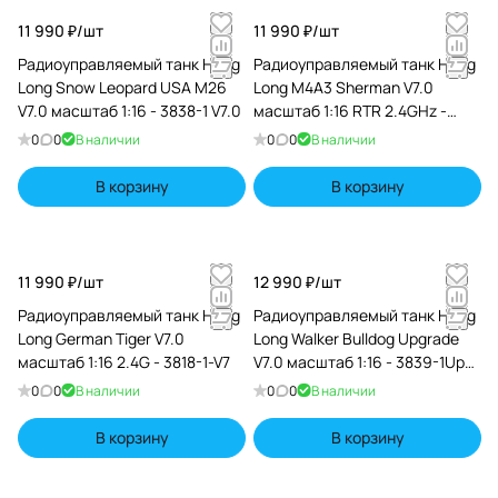
11 990 ₽/
шт
11 990 ₽/
шт
Радиоуправляемый танк Heng
Радиоуправляемый танк Heng
Long Snow Leopard USA M26
Long M4A3 Sherman V7.0
V7.0 масштаб 1:16 - 3838-1 V7.0
масштаб 1:16 RTR 2.4GHz -
3898-1 V7.0
0
0
В наличии
0
0
В наличии
В корзину
В корзину
11 990 ₽/
шт
12 990 ₽/
шт
Радиоуправляемый танк Heng
Радиоуправляемый танк Heng
Long German Tiger V7.0
Long Walker Bulldog Upgrade
масштаб 1:16 2.4G - 3818-1-V7
V7.0 масштаб 1:16 - 3839-1Upg
V7.0
0
0
В наличии
0
0
В наличии
В корзину
В корзину