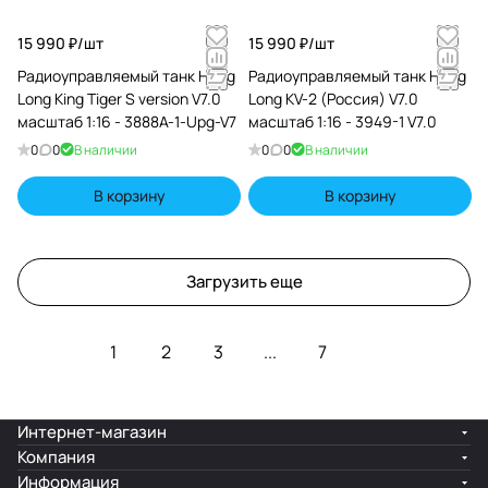
15 990 ₽/
шт
15 990 ₽/
шт
Радиоуправляемый танк Heng
Радиоуправляемый танк Heng
Long King Tiger S version V7.0
Long KV-2 (Россия) V7.0
масштаб 1:16 - 3888A-1-Upg-V7
масштаб 1:16 - 3949-1 V7.0
0
0
В наличии
0
0
В наличии
В корзину
В корзину
Загрузить еще
1
2
3
...
7
Интернет-магазин
Компания
Информация