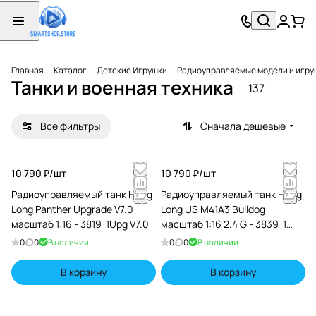
Главная
Каталог
Детские Игрушки
Радиоуправляемые модели и игру
Танки и военная техника
137
Все фильтры
Сначала дешевые
10 790 ₽/
шт
10 790 ₽/
шт
Радиоуправляемый танк Heng
Радиоуправляемый танк Heng
Long Panther Upgrade V7.0
Long US M41A3 Bulldog
масштаб 1:16 - 3819-1Upg V7.0
масштаб 1:16 2.4 G - 3839-1
V7.0
0
0
В наличии
0
0
В наличии
В корзину
В корзину