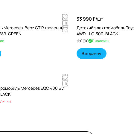
33 990 ₽/
шт
ь Mercedes-Benz GT R (зеленый,
Детский электромобиль Toyot
L289-GREEN
4WD - LC-300-BLACK
чии
0
0
В наличии
В корзину
тромобиль Mercedes EQC 400 6V
BLACK
аличии