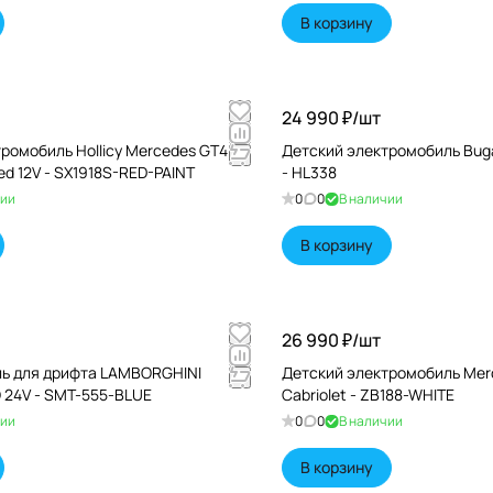
В корзину
24 990 ₽/
шт
ромобиль Hollicy Mercedes GT4
Детский электромобиль Bugat
d 12V - SX1918S-RED-PAINT
- HL338
чии
0
0
В наличии
В корзину
26 990 ₽/
шт
ь для дрифта LAMBORGHINI
Детский электромобиль Me
24V - SMT-555-BLUE
Cabriolet - ZB188-WHITE
чии
0
0
В наличии
В корзину