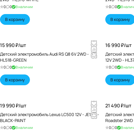
0
0
В наличии
0
0
В нали
В корзину
В корзину
15 990 ₽/
шт
16 990 ₽/
шт
Детский электромобиль Audi RS Q8 6V 2WD -
Детский элект
HL518-GREEN
12V 2WD - HL3
0
0
В наличии
0
0
В нали
В корзину
В корзину
19 990 ₽/
шт
21 490 ₽/
шт
Детский электромобиль Lexus LC500 12V - JE1618-
Детский элект
BLACK-PAINT
Roadster 2WD 
0
0
В наличии
0
0
В нали