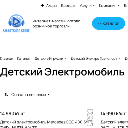
Акции
Бренды
Услуги
Компания
Б
Интернет-магазин оптово-
Каталог
розничной торговли
Главная
Каталог
Детские Игрушки
Детский Электро Транспорт
Д
Детский Электромобиль
Сначала дешевые
14 990 ₽/
шт
14 990 ₽/
шт
Детский электромобиль Mercedes EQC 400 6V
Детский элек
2WD - HL378-WHITE
2WD - HL378-