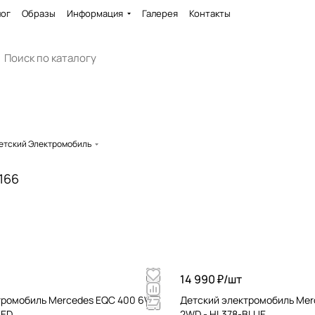
лог
Образы
Информация
Галерея
Контакты
етский Электромобиль
166
14 990 ₽/
шт
тромобиль Mercedes EQC 400 6V
Детский электромобиль Mer
RED
2WD - HL378-BLUE