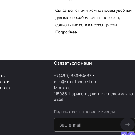
Связаться с нами можно любым удобным
для вас способом: e-mail, телефон,
социальные сети и мессенджеры.
Подробнее
Связаться с нами
аты
+7(499) 350-54-37
тавки
info@smartshop.store
товар
Москва,
т
115088 Шарикоподшипниковская улица,
4к4А
Подписаться
на новости и акции