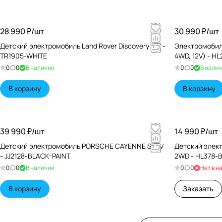
28 990 ₽/
шт
30 990 ₽/
шт
Детский электромобиль Land Rover Discovery 12V -
Электромобил
TR1905-WHITE
4WD, 12V) - H
0
0
В наличии
0
0
В нали
В корзину
В корзину
39 990 ₽/
шт
14 990 ₽/
шт
Детский электромобиль PORSCHE CAYENNE S 12V
Детский элек
- JJ2128-BLACK-PAINT
2WD - HL378-
0
0
В наличии
0
0
Нет в н
В корзину
Заказать