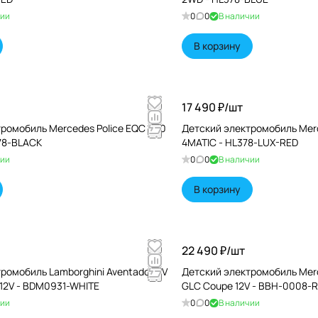
чии
0
0
В наличии
В корзину
17 490 ₽/
шт
ромобиль Mercedes Police EQC 400
Детский электромобиль Mer
78-BLACK
4MATIC - HL378-LUX-RED
чии
0
0
В наличии
В корзину
22 490 ₽/
шт
ромобиль Lamborghini Aventador SV
Детский электромобиль Mer
12V - BDM0931-WHITE
GLC Coupe 12V - BBH-0008-
чии
0
0
В наличии