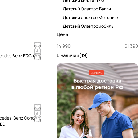
Детский квадроцикл
Детский Электро Багги
Детский электро Мотоцикл
Детский Электромобиль
Цена
В наличии
(
19
)
cedes Benz EQC 400
cedes-Benz Concept
RED