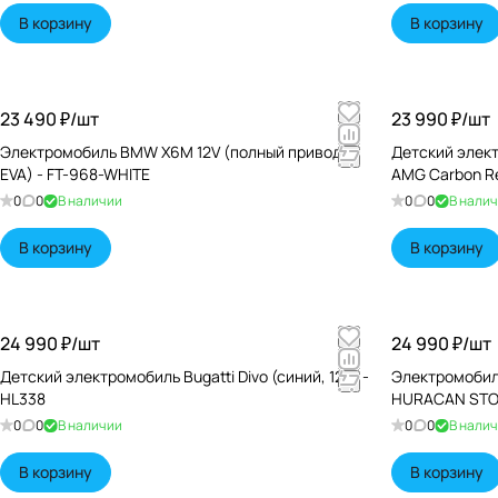
В корзину
В корзину
23 490 ₽/
шт
23 990 ₽/
шт
Электромобиль BMW X6M 12V (полный привод,
Детский элект
EVA) - FT-968-WHITE
AMG Carbon Re
0
0
В наличии
0
0
В нали
В корзину
В корзину
24 990 ₽/
шт
24 990 ₽/
шт
Детский электромобиль Bugatti Divo (синий, 12V) -
Электромобил
HL338
HURACAN STO 
0
0
В наличии
0
0
В нали
В корзину
В корзину