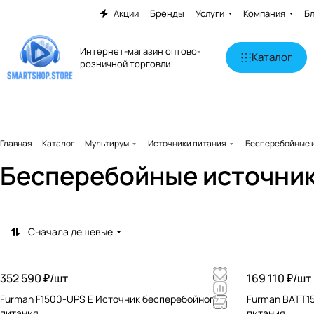
Акции
Бренды
Услуги
Компания
Б
Интернет-магазин оптово-
Каталог
розничной торговли
Главная
Каталог
Мультирум
Источники питания
Бесперебойные 
Бесперебойные источник
Сначала дешевые
352 590 ₽/
шт
169 110 ₽/
шт
Furman F1500-UPS E Источник бесперебойного
Furman BATT1
питания
питания