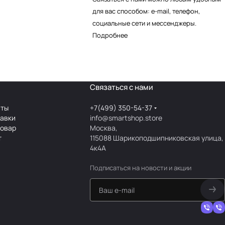
для вас способом: e-mail, телефон,
социальные сети и мессенджеры.
Подробнее
Связаться с нами
аты
+7(499) 350-54-37
тавки
info@smartshop.store
товар
Москва,
т
115088 Шарикоподшипниковская улица,
4к4А
Подписаться
на новости и акции