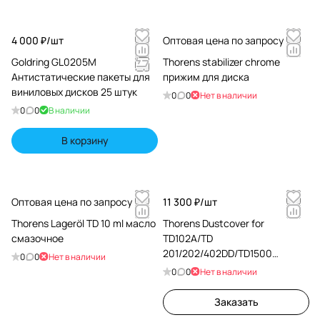
4 000 ₽/
шт
Оптовая цена по запросу
Goldring GL0205M
Thorens stabilizer chrome
Антистатические пакеты для
прижим для диска
виниловых дисков 25 штук
0
0
Нет в наличии
0
0
В наличии
В корзину
Оптовая цена по запросу
11 300 ₽/
шт
Thorens Lageröl TD 10 ml масло
Thorens Dustcover for
смазочное
TD102A/TD
201/202/402DD/TD1500
0
0
Нет в наличии
Пылезащитная крышка
0
0
Нет в наличии
Заказать