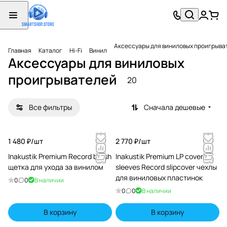
Аксессуары для виниловых проигрыва
Главная
Каталог
Hi-Fi
Винил
Аксессуары для виниловых
проигрывателей
20
Все фильтры
Сначала дешевые
1 480 ₽/
шт
2 770 ₽/
шт
Inakustik Premium Record brush
Inakustik Premium LP cover
щетка для ухода за винилом
sleeves Record slipcover чехлы
для виниловых пластинок
0
0
В наличии
0
0
В наличии
В корзину
В корзину