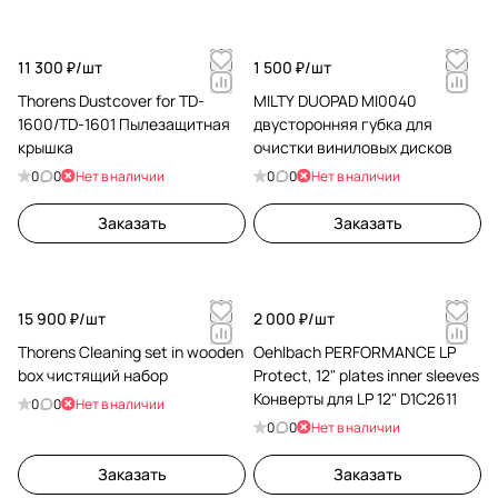
11 300 ₽/
шт
1 500 ₽/
шт
Thorens Dustcover for TD-
MILTY DUOPAD MI0040
1600/TD-1601 Пылезащитная
двусторонняя губка для
крышка
очистки виниловых дисков
0
0
Нет в наличии
0
0
Нет в наличии
Заказать
Заказать
15 900 ₽/
шт
2 000 ₽/
шт
Thorens Cleaning set in wooden
Oehlbach PERFORMANCE LP
box чистящий набор
Protect, 12" plates inner sleeves
Конверты для LP 12" D1C2611
0
0
Нет в наличии
0
0
Нет в наличии
Заказать
Заказать