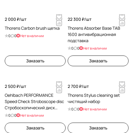
2 000 ₽/
шт
22 300 ₽/
шт
Thorens Carbon brush щетка
Thorens Absorber Base TAB
1600 антивибрационная
0
0
Нет в наличии
подставка
0
0
Нет в наличии
Заказать
Заказать
2 500 ₽/
шт
2 700 ₽/
шт
Oehlbach PERFORMANCE
Thorens Stylus cleaning set
Speed Check Stroboscope disc
чистящий набор
Стробоскопический диск
0
0
Нет в наличии
D1C2615
0
0
Нет в наличии
Заказать
Заказать