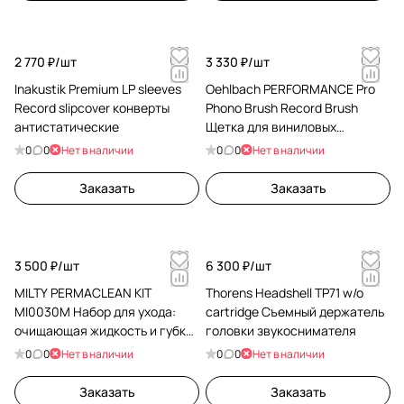
2 770 ₽/
шт
3 330 ₽/
шт
Inakustik Premium LP sleeves
Oehlbach PERFORMANCE Pro
Record slipcover конверты
Phono Brush Record Brush
антистатические
Щетка для виниловых
пластинок D1C2614
0
0
Нет в наличии
0
0
Нет в наличии
Заказать
Заказать
3 500 ₽/
шт
6 300 ₽/
шт
MILTY PERMACLEAN KIT
Thorens Headshell TP71 w/o
MI0030M Набор для ухода:
cartridge Съемный держатель
очищающая жидкость и губка
головки звукоснимателя
для виниловых дисков
0
0
Нет в наличии
0
0
Нет в наличии
Заказать
Заказать