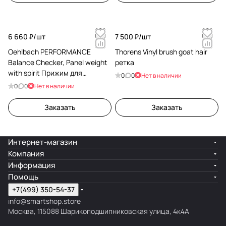
6 660 ₽/
шт
7 500 ₽/
шт
Oehlbach PERFORMANCE
Thorens Vinyl brush goat hair
Balance Checker, Panel weight
ретка
with spirit Прижим для
0
0
Нет в наличии
виниловых пластинок D1C2613
0
0
Нет в наличии
Заказать
Заказать
Интернет-магазин
Компания
Информация
Помощь
+7(499) 350-54-37
info@smartshop.store
Москва, 115088 Шарикоподшипниковская улица, 4к4А