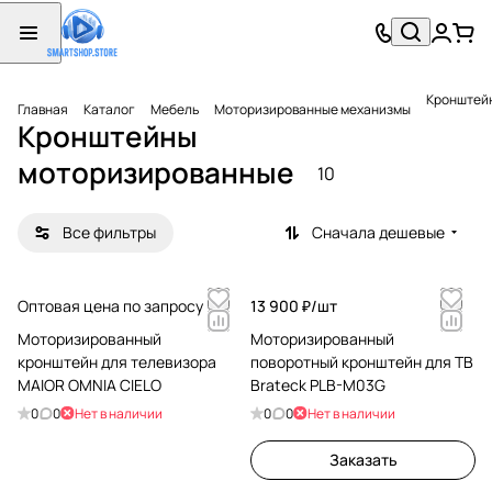
Кронштей
Главная
Каталог
Мебель
Моторизированные механизмы
Кронштейны
моторизированные
10
Все фильтры
Сначала дешевые
Оптовая цена по запросу
13 900 ₽/
шт
Моторизированный
Моторизированный
кронштейн для телевизора
поворотный кронштейн для ТВ
MAIOR OMNIA CIELO
Brateck PLB-M03G
0
0
Нет в наличии
0
0
Нет в наличии
Заказать