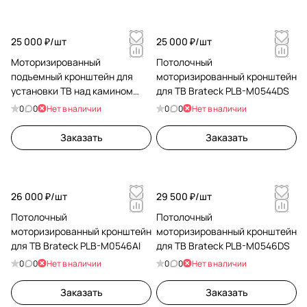
25 000 ₽/
шт
25 000 ₽/
шт
Моторизированный
Потолочный
подъемный кронштейн для
моторизированный кронштейн
установки ТВ над камином
для ТВ Brateck PLB-M0544DS
Bratek LPA53M-461
0
0
Нет в наличии
0
0
Нет в наличии
Заказать
Заказать
26 000 ₽/
шт
29 500 ₽/
шт
Потолочный
Потолочный
моторизированный кронштейн
моторизированный кронштейн
для ТВ Brateck PLB-M0546AI
для ТВ Brateck PLB-M0546DS
0
0
Нет в наличии
0
0
Нет в наличии
Заказать
Заказать