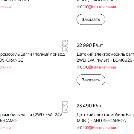
аличии
0
0
Нет в наличии
Заказать
22 990 ₽/
шт
ромобиль Багги (полный привод,
Детский электромобиль багг
H105-ORANGE
2WD, EVA, пульт) - BDM0929
аличии
0
0
Нет в наличии
Заказать
23 490 ₽/
шт
ромобиль Багги (2WD, EVA, 24V,
Детский электромобиль Багг
015-CAMO
130Вт) - AHL015-CARBON
аличии
0
0
Нет в наличии