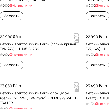
0
0
Нет в наличии
0
0
Нет в н
Заказать
Заказать
22 990 ₽/
шт
22 990 ₽/
шт
Детский электромобиль Багги (полный привод,
Детский элект
EVA, 24V) - JH105-BLACK
EVA, 24V) - J
0
0
Нет в наличии
0
0
Нет в н
Заказать
Заказать
23 080 ₽/
шт
23 490 ₽/
шт
Детский электромобиль багги с прицепом
Детский элект
(белый, 12В, 2WD, EVA, пульт) - BDM0929-WHITE-
130Вт) - AHL
TRAILER
0
0
Нет в н
0
0
Нет в наличии