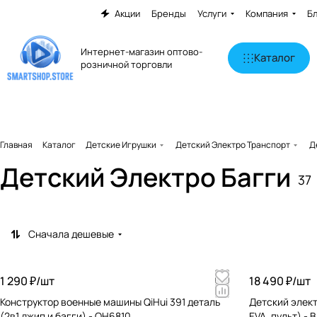
Акции
Бренды
Услуги
Компания
Б
Интернет-магазин оптово-
Каталог
розничной торговли
Главная
Каталог
Детские Игрушки
Детский Электро Транспорт
Д
Детский Электро Багги
37
Сначала дешевые
1 290 ₽/
шт
18 490 ₽/
шт
Конструктор военные машины QiHui 391 деталь
Детский элект
(2в1 джип и багги) - QH6810
EVA, пульт) -