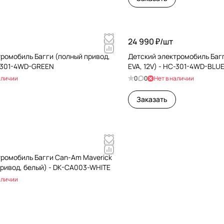
24 990 ₽/
шт
ромобиль Багги (полный привод,
Детский электромобиль Багг
C-301-4WD-GREEN
EVA, 12V) - HC-301-4WD-BLU
аличии
0
0
Нет в наличии
Заказать
тромобиль Багги Can-Am Maverick
привод, белый) - DK-CA003-WHITE
аличии