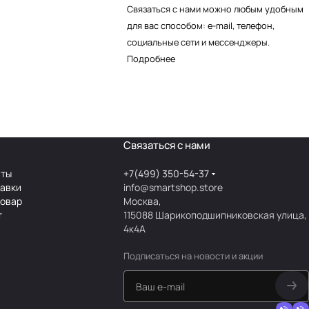
Связаться с нами можно любым удобным
для вас способом: e-mail, телефон,
социальные сети и мессенджеры.
Подробнее
Связаться с нами
аты
+7(499) 350-54-37
тавки
info@smartshop.store
товар
Москва,
т
115088 Шарикоподшипниковская улица,
4к4А
Подписаться
на новости и акции