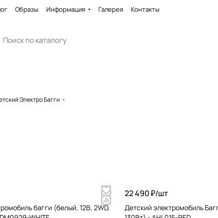
лог
Образы
Информация
Галерея
Контакты
етский Электро Багги
22 490 ₽/
шт
ромобиль багги (белый, 12В, 2WD,
Детский электромобиль Багг
 BDM0929-WHITE
130Вт) - AHL015-RED