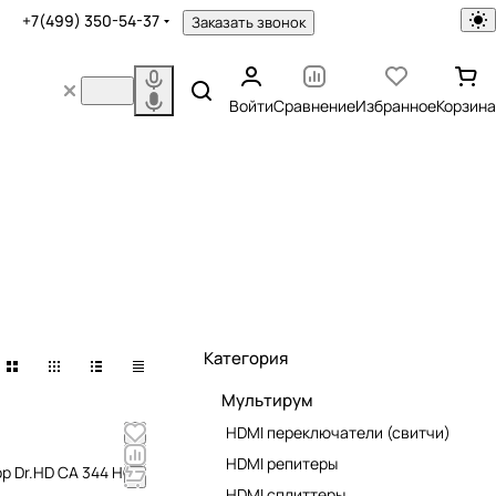
+7(499) 350-54-37
Заказать звонок
Войти
Сравнение
Избранное
Корзина
Категория
Мультирум
HDMI переключатели (свитчи)
HDMI репитеры
ор Dr.HD CA 344 HCT
HDMI сплиттеры