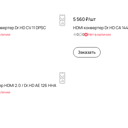
5 560 ₽/
шт
layport конвертер Dr.HD CV 11 DPSC
HDMI конвертер Dr.HD CA 14
аличии
0
0
Нет в наличии
Заказать
р HDMI 2.0 / Dr.HD AE 126 HHA
аличии