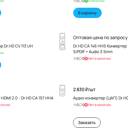
чии
0
0
В наличии
В корзину
Оптовая цена по запросу
р Dr.HD CV 113 UH
Dr.HD CA 146 HHS Конвертер 
S/PDIF + Audio 3.5mm
чии
0
0
Нет в наличии
2 830 ₽/
шт
 HDMI 2.0 - Dr.HD CA 157 HHA
Аудио конвертер (ЦАП) Dr.HD
аличии
0
0
Нет в наличии
Заказать