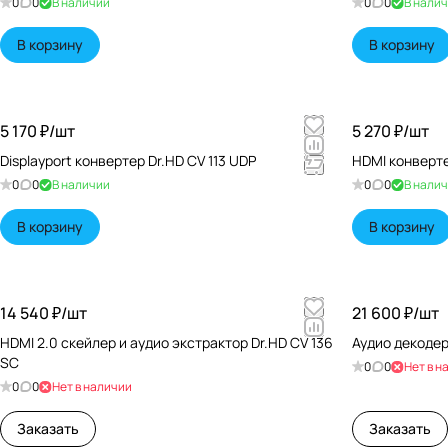
0
0
В наличии
0
0
В нали
В корзину
В корзину
5 170 ₽/
шт
5 270 ₽/
шт
Displayport конвертер Dr.HD CV 113 UDP
HDMI конверте
0
0
В наличии
0
0
В нали
В корзину
В корзину
14 540 ₽/
шт
21 600 ₽/
шт
HDMI 2.0 скейлер и аудио экстрактор Dr.HD CV 136
Аудио декодер
SC
0
0
Нет в н
0
0
Нет в наличии
Заказать
Заказать