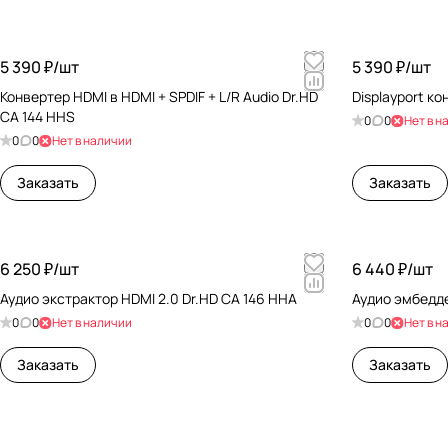
5 390 ₽/
шт
5 390 ₽/
шт
Конвертер HDMI в HDMI + SPDIF + L/R Audio Dr.HD
Disp
CA 144 HHS
0
0
Нет в н
0
0
Нет в наличии
Заказать
Заказать
6 250 ₽/
шт
6 440 ₽/
шт
Аудио экстрактор HDMI 2.0 Dr.HD CA 146 HHA
Аудио эмбедде
0
0
Нет в наличии
0
0
Нет в н
Заказать
Заказать