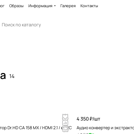
лог
Образы
Информация
Галерея
Контакты
ла
14
4 350 ₽/
шт
ор Dr.HD CA 158 MX / HDMI 2.1 / eARC
Аудио конвертер и экстракт