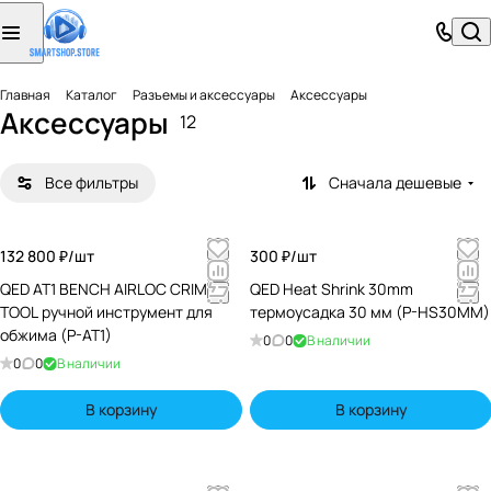
Главная
Каталог
Разъемы и аксессуары
Аксессуары
Аксессуары
12
Все фильтры
Сначала дешевые
132 800 ₽/
шт
300 ₽/
шт
QED AT1 BENCH AIRLOC CRIMP
QED Heat Shrink 30mm
TOOL ручной инструмент для
термоусадка 30 мм (P-HS30MM)
обжима (P-AT1)
0
0
В наличии
0
0
В наличии
В корзину
В корзину