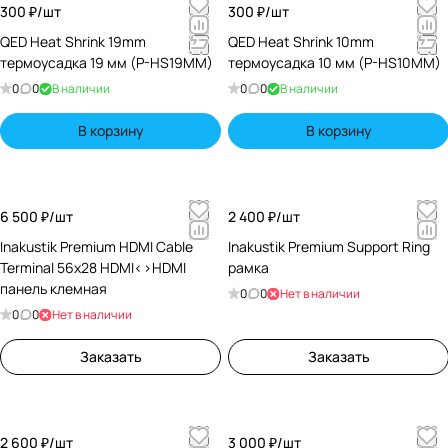
300 ₽/
шт
300 ₽/
шт
QED Heat Shrink 19mm
QED Heat Shrink 10mm
термоусадка 19 мм (P-HS19MM)
термоусадка 10 мм (P-HS10MM)
0
0
В наличии
0
0
В наличии
В корзину
В корзину
6 500 ₽/
шт
2 400 ₽/
шт
Inakustik Premium HDMI Cable
Inakustik Premium Support Ring
Terminal 56x28 HDMI<>HDMI
рамка
панель клемная
0
0
Нет в наличии
0
0
Нет в наличии
Заказать
Заказать
2 600 ₽/
шт
3 000 ₽/
шт