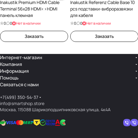
Inakustik Premium HDMI Cable
Inakustik Referenz Cable Base 10
Terminal 56x28 HDMI<>HDMI
pcs подставки-виброразвязки
панель клемная
для кабеля
0
0
Нет в наличии
0
0
Нет в наличии
Заказать
Заказать
Интернет-магазин
Компания
Информация
Помощь
Связаться с нами
+7(499) 350-54-37
info@smartshop.store
Москва, 115088 Шарикоподшипниковская улица, 4к4А