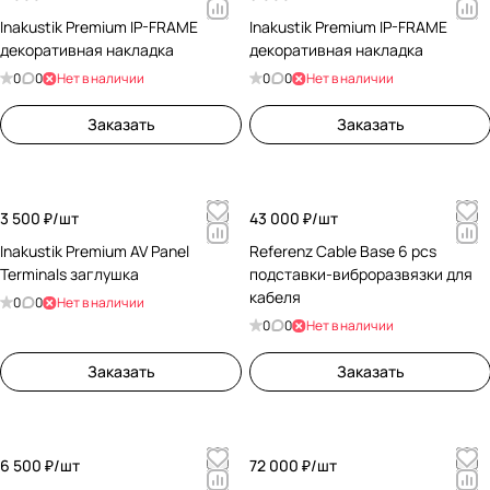
Inakustik Premium IP-FRAME
Inakustik Premium IP-FRAME
декоративная накладка
декоративная накладка
0
0
Нет в наличии
0
0
Нет в наличии
Заказать
Заказать
3 500 ₽/
шт
43 000 ₽/
шт
Inakustik Premium AV Panel
Referenz Cable Base 6 pcs
Terminals заглушка
подставки-виброразвязки для
кабеля
0
0
Нет в наличии
0
0
Нет в наличии
Заказать
Заказать
6 500 ₽/
шт
72 000 ₽/
шт