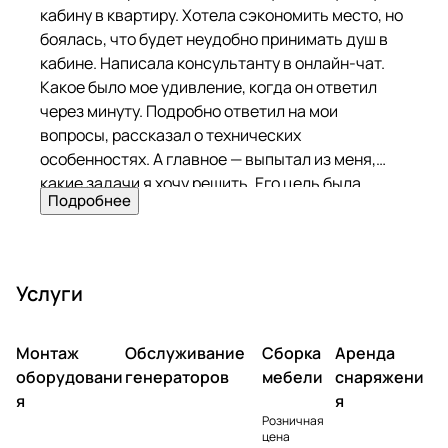
кабину в квартиру. Хотела сэкономить место, но
боялась, что будет неудобно принимать душ в
кабине. Написала консультанту в онлайн-чат.
Какое было мое удивление, когда он ответил
через минуту. Подробно ответил на мои
вопросы, рассказал о технических
особенностях. А главное — выпытал из меня,
какие задачи я хочу решить. Его цель была
Подробнее
помочь, а не продать! Я удивлена такому
подходу. Выбрала модель Misterio 3 000. Уж
очень захотела душ с гидромассажем. На
следующий день ребята привезли кабину и
Услуги
установили. Покупкой полностью довольна!
Монтаж
Обслуживание
Сборка
Аренда
оборудовани
генераторов
мебели
снаряжени
я
я
Розничная
цена