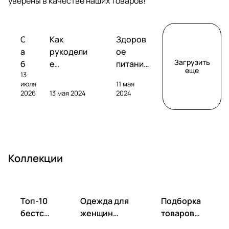
уверены в качестве наших товаров!
Обзоры
Советы
Творчество
С
Как
Здоров
сабвуферов
покупателям
а
рукодели
ое
Загрузить
б
е
питание
еще
13
в
помогает
без
июля
11 мая
у
развивать
глютена
2026
13 мая 2024
2024
ф
фантазию
: как
е
и
выбрать
р
улучшать
и
S
настроен
пригото
V
ие
вить?
Коллекции
S
S
B
-
Топ-10
Одежда для
Подборка
1
бестсе
женщин
товаров
0
ллеров
весна-лето
для