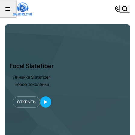
Focal Slatefiber
Линейка Slatefiber
новое поколение
ОТКРЫТЬ