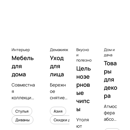
к
с
Чистота
е
с
с
у
а
Интерьер
Демакияж
Вкусно
Дом и
р
и
дача
Мебель
Уход
полезно
Това
ы
для
для
Цель
к
ры
дома
лица
нозе
в
для
рнов
Совместна
Бережн
и
деко
я
ое
ые
н
ра
коллекция
снятие
чипс
и
с
макияжа
Атмос
л
ы
предметны
и
Стулья
Азия
фера
о
м
увлажне
абсол
Утоля
Диваны
Скидки до 50%
в
дизайнеро
ние
ютног
ют
м
кожи