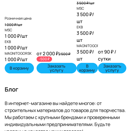
3 500 ₽/
шт
MSC
3 500 ₽/
Розничная цена
шт
1 000 ₽/
шт
EKB
MSC
3 500 ₽/
1 000 ₽/
шт
шт
EKB
MAGNITOGORSK
1 000 ₽/
шт
3 500 ₽/
от 90 ₽ /
от 2 000 ₽
MAGNITOGORSK
2 500 ₽
шт
сутки
1 000 ₽/
шт
-500 ₽
Заказать
В
Заказать
В корзину
услугу
корзину
услугу
Блог
В интернет-магазине вы найдете многое: от
строительных материалов до товаров для творчества.
Мы работаем с крупными брендами и проверенными
индивидуальными предпринимателями. Будьте