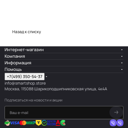
у
о
х
с
н
т
я
и
Назад к списку
в
н
с
а
Интернет-магазин
т
я
Компания
Информация
и
в
Помощь
л
э
+7(499) 350-54-37
е
к
info@smartshop.store
м
о
Москва, 115088 Шарикоподшипниковская улица, 4к4А
о
-
Подписаться
на новости и акции
д
с
е
т
р
и
н
л