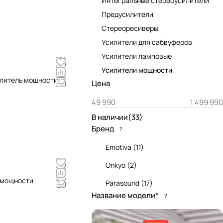
Интегральные стереоусилители
Предусилители
Стереоресиверы
Усилители для сабвуферов
Усилители ламповые
Усилители мощности
илитель мощности
Цена
В наличии
(
33
)
Бренд
?
Emotiva
(
11
)
Onkyo
(
2
)
 мощности
Parasound
(
17
)
Название модели*
?