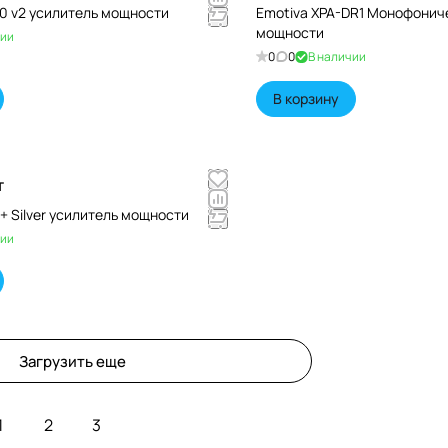
0 v2 усилитель мощности
Emotiva XPA-DR1 Монофонич
мощности
чии
0
0
В наличии
В корзину
т
+ Silver усилитель мощности
чии
Загрузить еще
1
2
3