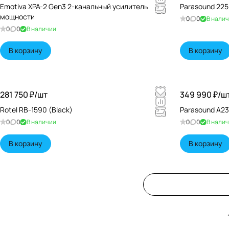
Emotiva XPA-2 Gen3 2-канальный усилитель
Parasound 225
мощности
0
0
В нали
0
0
В наличии
В корзину
В корзину
281 750 ₽/
шт
349 990 ₽/
ш
Rotel RB-1590 (Black)
Parasound A23
0
0
В наличии
0
0
В нали
В корзину
В корзину