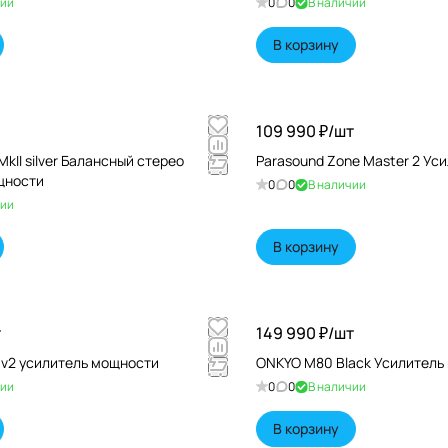
чии
0
0
В наличии
В корзину
109 990 ₽/
шт
MkII silver Балансный стерео
Parasound Zone Master 2 Ус
щности
0
0
В наличии
чии
В корзину
т
149 990 ₽/
шт
 v2 усилитель мощности
ONKYO M80 Black Усилитель
чии
0
0
В наличии
В корзину