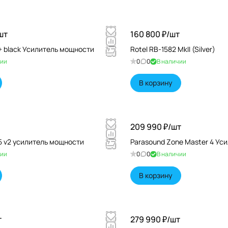
шт
160 800 ₽/
шт
+ black Усилитель мощности
Rotel RB-1582 MkII (Silver)
чии
0
0
В наличии
В корзину
209 990 ₽/
шт
5 v2 усилитель мощности
Parasound Zone Master 4 Ус
чии
0
0
В наличии
В корзину
т
279 990 ₽/
шт