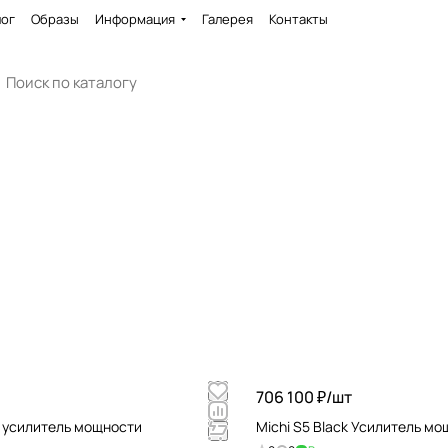
лог
Образы
Информация
Галерея
Контакты
706 100 ₽/
шт
k усилитель мощности
Michi S5 Black Усилитель м