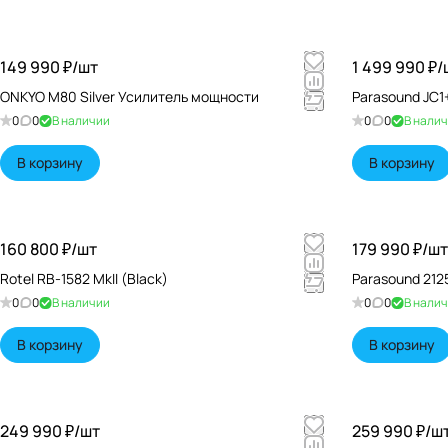
149 990 ₽/
шт
1 499 990 ₽/
ONKYO M80 Silver Усилитель мощности
Parasound JC1
0
0
В наличии
0
0
В нали
В корзину
В корзину
160 800 ₽/
шт
179 990 ₽/
шт
Rotel RB-1582 MkII (Black)
Parasound 212
0
0
В наличии
0
0
В нали
В корзину
В корзину
249 990 ₽/
шт
259 990 ₽/
ш