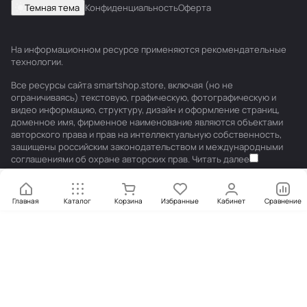
Темная тема
Конфиденциальность
Оферта
На информационном ресурсе применяются
рекомендательные
технологии
.
Все ресурсы сайта smartshop.store, включая (но не
ограничиваясь) текстовую, графическую, фотографическую и
видео информацию, структуру, дизайн и оформление страниц,
доменное имя, фирменное наименование являются объектами
авторского права и прав на интеллектуальную собственность,
защищены российским законодательством и международными
соглашениями об охране авторских прав.
Читать далее
Главная
Каталог
Корзина
Избранные
Кабинет
Сравнение