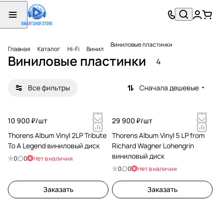
Виниловые пластинки
Главная
Каталог
Hi-Fi
Винил
Виниловые пластинки
4
Все фильтры
Сначала дешевые
10 900 ₽/
шт
29 900 ₽/
шт
Thorens Album Vinyl 2LP Tribute
Thorens Album Vinyl 5 LP from
To A Legend виниловый диск
Richard Wagner Lohengrin
виниловый диск
0
0
Нет в наличии
0
0
Нет в наличии
Заказать
Заказать