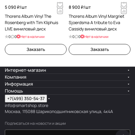
5 090 ₽/
шт
8 900 ₽/
шт
Thorens Album Vinyl The
Thorens Album Vinyl Margriet
Rosenberg with Tim Kliphuis
Sjoerdsma A tribute to Eva
LIVE виниловый диск
Cassidy виниловый диск
0
0
Нет в наличии
0
0
Нет в наличии
Заказать
Заказать
Интернет-магазин
Компания
Информация
Помощь
+7(499) 350-54-37
info@smartshop.store
Москва, 115088 Шарикоподшипниковская улица, 4к4А
Подписаться
на новости и акции