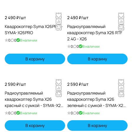
2 490 ₽/
шт
2 490 ₽/
шт
Квадрокоптер Syma X26PRO -
Радиоуправляемый
SYMA-X26PRO
квадрокоптер Syma X26 RTF
2.4G - X26
0
0
В наличии
0
0
В наличии
В корзину
В корзину
2 590 ₽/
шт
2 590 ₽/
шт
Радиоуправляемый
Радиоуправляемый
квадрокоптер Syma X26
квадрокоптер Syma X26
красный с сумкой - SYMA-X26-
зеленый с сумкой - SYMA-X26-
ER
EG
0
0
В наличии
0
0
В наличии
В корзину
В корзину