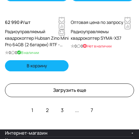
62 990 ₽/
шт
Оптовая цена по запросу
Радиоуправляемый
Радиоуправляемы
квадрокоптер Hubsan Zino Mini
квадрокоптер SYMA-X37
Pro 64GB (2 батареи) RTF -
0
0
Нет в наличии
Zino Mini Pro COMBO-2
0
0
В наличии
В корзину
Загрузить еще
1
2
3
...
7
Интернет-магазин