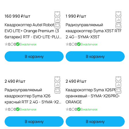
160 990 ₽/
шт
1 990 ₽/
шт
Квадрокоптер Autel Robotics
Радиоуправляемый
EVO LITE+ Orange Premium (3
квадрокоптер Syma X35T RTF
батареи) RTF - EVO-LITE-PLUS-
2.4G - SYMA-X35T
ORANGE-COMBO3
0
0
В наличии
0
0
В наличии
В корзину
В корзину
2 490 ₽/
шт
2 490 ₽/
шт
Радиоуправляемый
Квадрокоптер Syma X26PRO
квадрокоптер Syma X26
оранжевый - SYMA-X26PRO-
красный RTF 2.4G - SYMA-X26-
ORANGE
RED
0
0
В наличии
0
0
В наличии
В корзину
В корзину