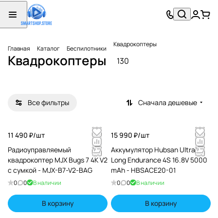
Аккум
улято
ры для
квадр
Квадрокоптеры
Главная
Каталог
Беспилотники
8
окопт
Квадрокоптеры
130
товаров
еров
Все фильтры
Сначала дешевые
11 490 ₽/
шт
15 990 ₽/
шт
Радиоуправляемый
Аккумулятор Hubsan Ultra
квадрокоптер MJX Bugs 7 4K V2
Long Endurance 4S 16.8V 5000
с сумкой - MJX-B7-V2-BAG
mAh - HBSACE20-01
0
0
В наличии
0
0
В наличии
В корзину
В корзину