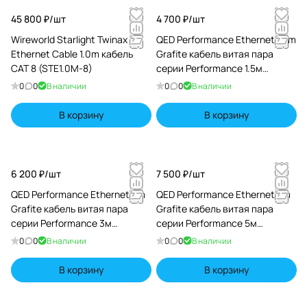
45 800 ₽/
шт
4 700 ₽/
шт
Wireworld Starlight Twinax
QED Performance Ethernet 1.5m
Ethernet Cable 1.0m кабель
Grafite кабель витая пара
CAT 8 (STE1.0M-8)
серии Performance 1.5м
(QE6801)
0
0
В наличии
0
0
В наличии
В корзину
В корзину
6 200 ₽/
шт
7 500 ₽/
шт
QED Performance Ethernet 3m
QED Performance Ethernet 5m
Grafite кабель витая пара
Grafite кабель витая пара
серии Performance 3м
серии Performance 5м
(QE6803)
(QE6804)
0
0
В наличии
0
0
В наличии
В корзину
В корзину