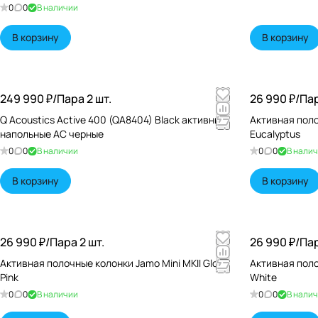
0
0
В наличии
В корзину
В корзину
249 990 ₽/
Пара 2 шт.
26 990 ₽/
Пар
Q Acoustics Active 400 (QA8404) Black активные
Активная поло
напольные АС черные
Eucalyptus
0
0
В наличии
0
0
В нали
В корзину
В корзину
26 990 ₽/
Пара 2 шт.
26 990 ₽/
Пар
Активная полочные колонки Jamo Mini MKII Gloss
Активная поло
Pink
White
0
0
В наличии
0
0
В нали