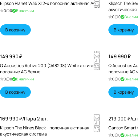
Elipson Planet W35 Xl 2-х полосная активная АС
Klipsch The Se
акустическая
0
0
В наличии
0
0
В нали
В корзину
В корзину
149 990 ₽
149 990 ₽
Q Acoustics Active 200 (QA8208) White активные
Q Acoustics A
полочные АС белые
по
0
0
В наличии
0
0
В нали
В корзину
В корзину
169 990 ₽/
Пара 2 шт.
219 000 ₽/
ш
Klipsch The Nines Black - полочная активная
Canton Smart 
акустическая система
0
0
В нали