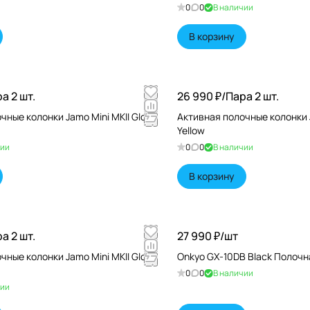
0
0
В наличии
В корзину
а 2 шт.
26 990 ₽/
Пара 2 шт.
чные колонки Jamo Mini MKII Gloss
Активная полочные колонки J
Yellow
чии
0
0
В наличии
В корзину
а 2 шт.
27 990 ₽/
шт
чные колонки Jamo Mini MKII Gloss
Onkyo GX-10DB Black Полочн
0
0
В наличии
чии