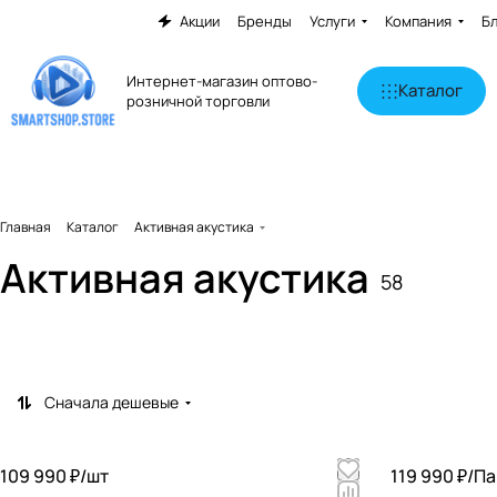
Акции
Бренды
Услуги
Компания
Б
Интернет-магазин оптово-
Каталог
розничной торговли
Главная
Каталог
Активная акустика
Напольная активная
Полочная активная
Активная акустика
58
акустика
акустика
11 товаров
47 товаров
Сначала дешевые
109 990 ₽/
шт
119 990 ₽/
Па