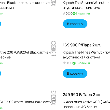
vens Black - полочная активная
Klipsch The Sevens Walnut -
 система
акустическая система
чии
0
0
В наличии
В корзину
169 990 ₽/
Пара 2 шт.
ctive 200 (QA8204) Black активные
Klipsch The Nines Walnut - п
лочные АС черные
акустическая система
чии
0
0
В наличии
В корзину
т
249 990 ₽/
Пара 2 шт.
GLE 3 S2 white Полочная акустика
Q Acoustics Active 400 (QA8
напольные АС белые
чии