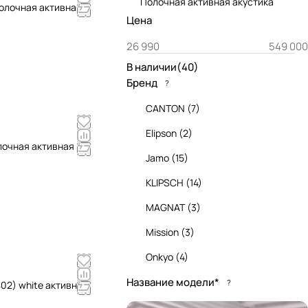
Полочная активная акустика
 полочная активная
Цена
В наличии
(
40
)
Бренд
?
CANTON
(
7
)
Elipson
(
2
)
олочная активная
Jamo
(
15
)
KLIPSCH
(
14
)
MAGNAT
(
3
)
Mission
(
3
)
Onkyo
(
4
)
Название модели*
Q Acoustics
(
10
)
?
402) white активные