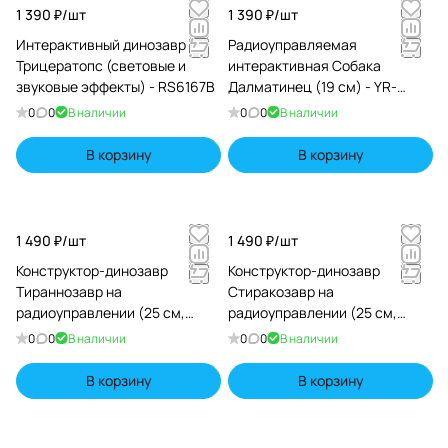
1 390 ₽/
шт
1 390 ₽/
шт
Интерактивный динозавр
Радиоуправляемая
Трицератопс (световые и
интерактивная Собака
звуковые эффекты) - RS6167B
Далматинец (19 см) - YR-
66001
0
0
В наличии
0
0
В наличии
В корзину
В корзину
1 490 ₽/
шт
1 490 ₽/
шт
Конструктор-динозавр
Конструктор-динозавр
Тираннозавр на
Стиракозавр на
радиоуправлении (25 см,
радиоуправлении (25 см,
шуруповерт, звук, свет) -
шуруповерт, звук, свет) -
0
0
В наличии
0
0
В наличии
RS036-1
RS036-2
В корзину
В корзину