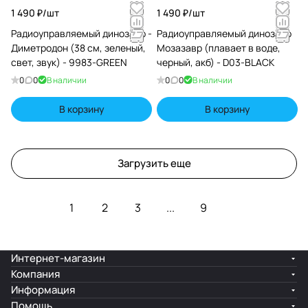
1 490 ₽/
шт
1 490 ₽/
шт
Радиоуправляемый динозавр -
Радиоуправляемый динозавр
Диметродон (38 см, зеленый,
Мозазавр (плавает в воде,
свет, звук) - 9983-GREEN
черный, акб) - D03-BLACK
0
0
В наличии
0
0
В наличии
В корзину
В корзину
Загрузить еще
1
2
3
...
9
Интернет-магазин
Компания
Информация
Помощь