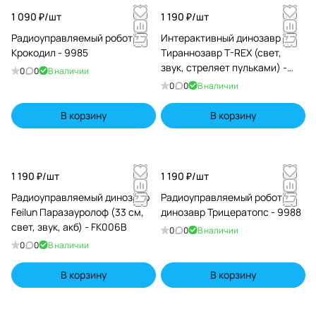
1 090 ₽/
шт
1 190 ₽/
шт
Радиоуправляемый робот ZF
Интерактивный динозавр
Крокодил - 9985
Тираннозавр T-REX (свет,
звук, стреляет пульками) -
0
0
В наличии
RS6185
0
0
В наличии
В корзину
В корзину
1 190 ₽/
шт
1 190 ₽/
шт
Радиоуправляемый динозавр
Радиоуправляемый робот ZF
Feilun Паразауролоф (33 см,
динозавр Трицератопс - 9988
свет, звук, акб) - FK006B
0
0
В наличии
0
0
В наличии
В корзину
В корзину