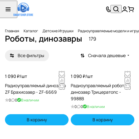
Главная
Каталог
Детские Игрушки
Радиоуправляемые модели и игру
Роботы, динозавры
179
Все фильтры
Сначала дешевые
1 090 ₽/
шт
1 090 ₽/
шт
Радиоуправляемый динозавр
Радиоуправляемый робот ZF
ZF Брахиозавр - ZF-6669
динозавр Трицератопс -
9988B
0
0
В наличии
0
0
В наличии
В корзину
В корзину