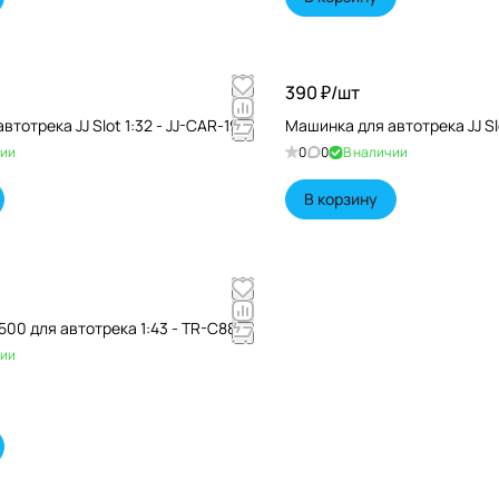
390 ₽/
шт
тотрека JJ Slot 1:32 - JJ-CAR-19
Машинка для автотрека JJ Slo
чии
0
0
В наличии
В корзину
500 для автотрека 1:43 - TR-C88
чии