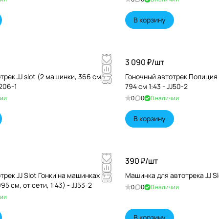
В корзину
3 090 ₽/
шт
рек JJ slot (2 машинки, 366 см, от
Гоночный автотрек Полиция 
J206-1
794 см 1:43 - JJ50-2
чии
0
0
В наличии
В корзину
390 ₽/
шт
трек JJ Slot Гонки на машинках
Машинка для автотрека JJ Slo
95 см, от сети, 1:43) - JJ53-2
0
0
В наличии
чии
В корзину