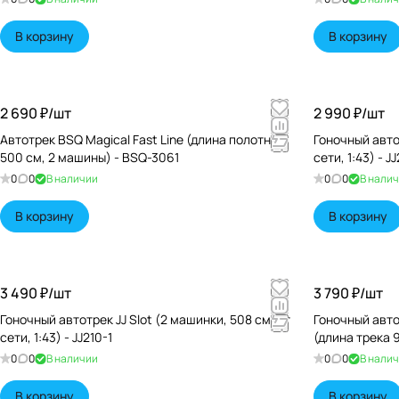
В корзину
В корзину
2 690 ₽/
шт
2 990 ₽/
шт
Автотрек BSQ Magical Fast Line (длина полотна
Гоночный автот
500 см, 2 машины) - BSQ-3061
сети, 1:43) - J
0
0
В наличии
0
0
В нали
В корзину
В корзину
3 490 ₽/
шт
3 790 ₽/
шт
Гоночный автотрек JJ Slot (2 машинки, 508 см, от
Гоночный авто
сети, 1:43) - JJ210-1
(длина трека 9
0
0
В наличии
0
0
В нали
В корзину
В корзину