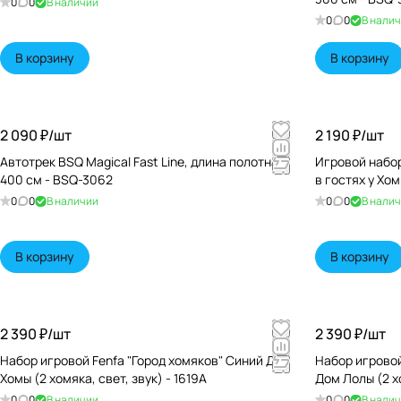
0
0
В наличии
0
0
В нали
В корзину
В корзину
2 090 ₽/
шт
2 190 ₽/
шт
Автотрек BSQ Magical Fast Line, длина полотна
Игровой набор
400 см - BSQ-3062
в гостях у Хом
0
0
В наличии
0
0
В нали
В корзину
В корзину
2 390 ₽/
шт
2 390 ₽/
шт
Набор игровой Fenfa "Город хомяков" Синий Дом
Набор игровой
Хомы (2 хомяка, свет, звук) - 1619A
Дом Лолы (2 хо
0
0
В наличии
0
0
В нали