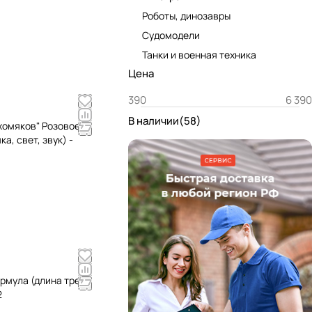
Роботы, динозавры
Судомодели
Танки и военная техника
Цена
В наличии
(
58
)
 хомяков" Розовое
а, свет, звук) -
ормула (длина трека
2