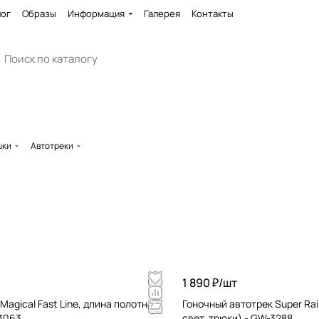
лог
Образы
Информация
Галерея
Контакты
шки
Автотреки
1 890 ₽/
шт
Magical Fast Line, длина полотна
Гоночный автотрек Super Rail
-3063
свет, трюки) - GW-3288