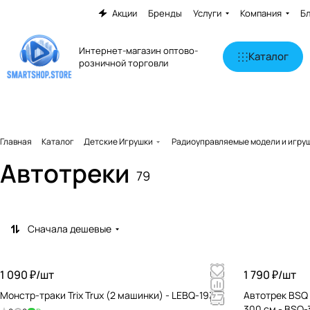
Акции
Бренды
Услуги
Компания
Б
Интернет-магазин оптово-
Каталог
розничной торговли
Главная
Каталог
Детские Игрушки
Радиоуправляемые модели и игру
Автотреки
79
Сначала дешевые
1 090 ₽/
шт
1 790 ₽/
шт
Монстр-траки Trix Trux (2 машинки) - LEBQ-1938
Автотрек BSQ 
300 см - BSQ