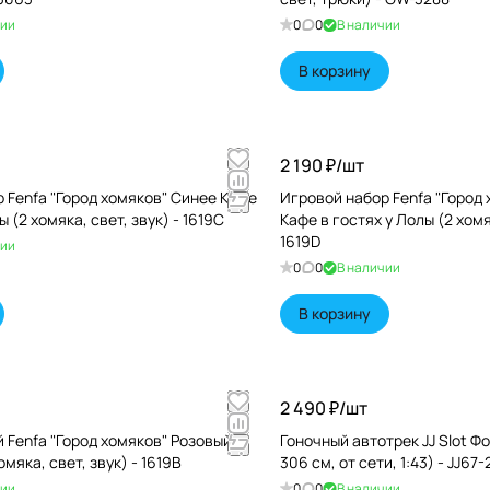
чии
0
0
В наличии
В корзину
2 190 ₽/
шт
 Fenfa "Город хомяков" Синее Кафе
Игровой набор Fenfa "Город
ы (2 хомяка, свет, звук) - 1619C
Кафе в гостях у Лолы (2 хомяк
1619D
чии
0
0
В наличии
В корзину
2 490 ₽/
шт
 Fenfa "Город хомяков" Розовый
Гоночный автотрек JJ Slot Ф
мяка, свет, звук) - 1619B
306 см, от сети, 1:43) - JJ67-
чии
0
0
В наличии