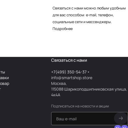
Связаться с нами можно любым удобным
для вас способом: e-mail, телефон,
социальные сети и мессенджеры.
Подробнее
Связаться с нами
аты
+7(499) 350-54-37
тавки
info@smartshop.store
товар
Москва,
т
115088 Шарикоподшипниковская улица,
4к4А
Подписаться
на новости и акции