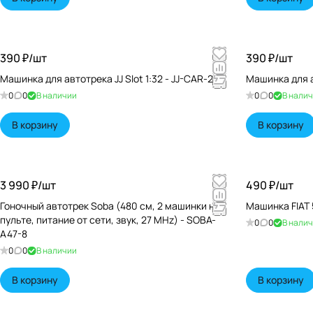
390 ₽/
шт
390 ₽/
шт
Машинка для автотрека JJ Slot 1:32 - JJ-CAR-20
Машинка для ав
0
0
В наличии
0
0
В нали
В корзину
В корзину
3 990 ₽/
шт
490 ₽/
шт
Гоночный автотрек Soba (480 см, 2 машинки на
Машинка FIAT 
пульте, питание от сети, звук, 27 MHz) - SOBA-
0
0
В нали
A47-8
0
0
В наличии
В корзину
В корзину