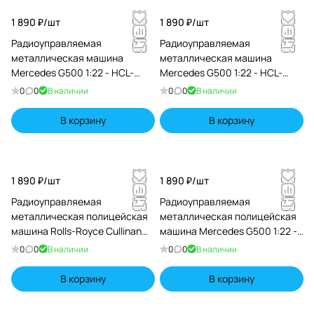
1 890 ₽/
шт
1 890 ₽/
шт
Радиоуправляемая
Радиоуправляемая
металлическая машина
металлическая машина
Mercedes G500 1:22 - HCL-
Mercedes G500 1:22 - HCL-
3801-WHITE
3801-BLACK
0
0
В наличии
0
0
В наличии
В корзину
В корзину
1 890 ₽/
шт
1 890 ₽/
шт
Радиоуправляемая
Радиоуправляемая
металлическая полицейская
металлическая полицейская
машина Rolls-Royce Cullinan
машина Mercedes G500 1:22 -
1:22 - HCL-3606-WHITE
HCL-3608-WHITE
0
0
В наличии
0
0
В наличии
В корзину
В корзину