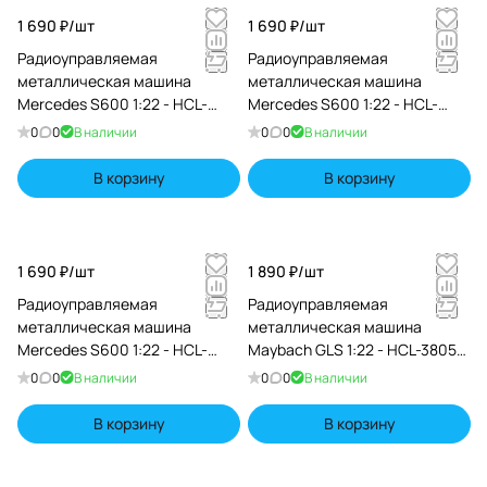
1 690 ₽/
шт
1 690 ₽/
шт
Радиоуправляемая
Радиоуправляемая
металлическая машина
металлическая машина
Mercedes S600 1:22 - HCL-
Mercedes S600 1:22 - HCL-
3813-WHITE
3813-RED
0
0
В наличии
0
0
В наличии
В корзину
В корзину
1 690 ₽/
шт
1 890 ₽/
шт
Радиоуправляемая
Радиоуправляемая
металлическая машина
металлическая машина
Mercedes S600 1:22 - HCL-
Maybach GLS 1:22 - HCL-3805-
3813-BLACK
SILVER
0
0
В наличии
0
0
В наличии
В корзину
В корзину