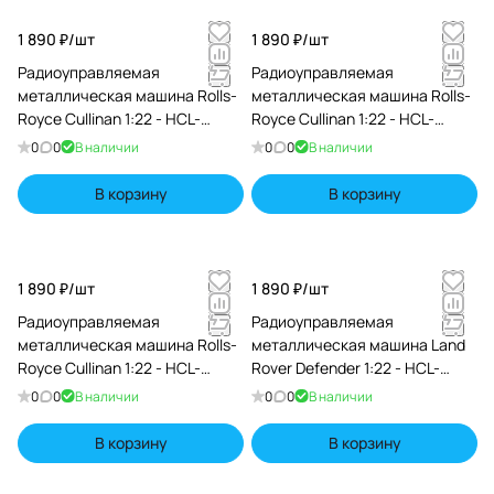
1 890 ₽/
шт
1 890 ₽/
шт
Радиоуправляемая
Радиоуправляемая
металлическая машина Rolls-
металлическая машина Rolls-
Royce Cullinan 1:22 - HCL-
Royce Cullinan 1:22 - HCL-
3806-WHITE
3806-RED
0
0
В наличии
0
0
В наличии
В корзину
В корзину
1 890 ₽/
шт
1 890 ₽/
шт
Радиоуправляемая
Радиоуправляемая
металлическая машина Rolls-
металлическая машина Land
Royce Cullinan 1:22 - HCL-
Rover Defender 1:22 - HCL-
3806-BLACK
3810-WHITE
0
0
В наличии
0
0
В наличии
В корзину
В корзину