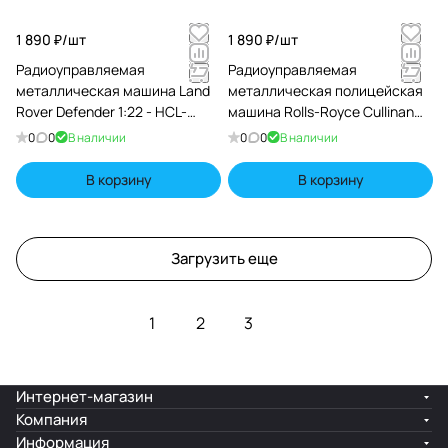
1 890 ₽/
шт
1 890 ₽/
шт
Радиоуправляемая
Радиоуправляемая
металлическая машина Land
металлическая полицейская
Rover Defender 1:22 - HCL-
машина Rolls-Royce Cullinan
3810-ORANGE
1:22 - HCL-3606-BLACK
0
0
В наличии
0
0
В наличии
В корзину
В корзину
Загрузить еще
1
2
3
Интернет-магазин
Компания
Информация