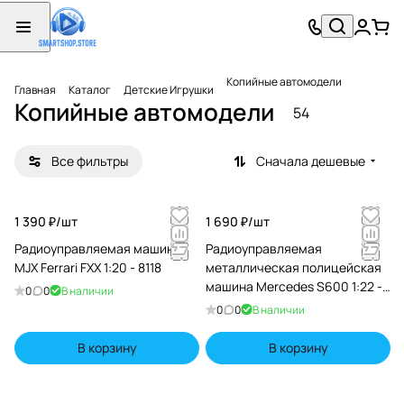
Копийные автомодели
Главная
Каталог
Детские Игрушки
Копийные автомодели
54
Все фильтры
Сначала дешевые
1 390 ₽/
шт
1 690 ₽/
шт
Радиоуправляемая машина
Радиоуправляемая
MJX Ferrari FXX 1:20 - 8118
металлическая полицейская
машина Mercedes S600 1:22 -
0
0
В наличии
HCL-3613-BLACK
0
0
В наличии
В корзину
В корзину