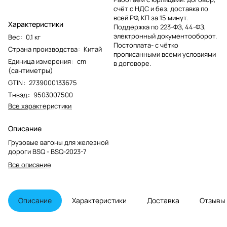
счёт с НДС и без, доставка по
всей РФ, КП за 15 минут.
Характеристики
Поддержка по 223-ФЗ, 44-ФЗ,
электронный документооборот.
Вес
:
0.1 кг
Постоплата- с чётко
Страна производства
:
Китай
прописанными всеми условиями
Единица измерения
:
cm
в договоре.
(сантиметры)
GTIN
:
2739000133675
Тнвэд
:
9503007500
Все характеристики
Описание
Грузовые вагоны для железной
дороги BSQ - BSQ-2023-7
Все описание
Описание
Характеристики
Доставка
Отзывы