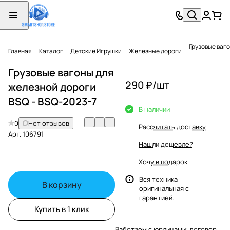
Грузовые ваго
Главная
Каталог
Детские Игрушки
Железные дороги
Грузовые вагоны для
290 ₽/
шт
железной дороги
BSQ - BSQ-2023-7
В наличии
0
Нет отзывов
Рассчитать доставку
Арт.
106791
Нашли дешевле?
Хочу в подарок
Вся техника
В корзину
оригинальная с
гарантией.
Купить в 1 клик
Работаем с юрлицами: договор,