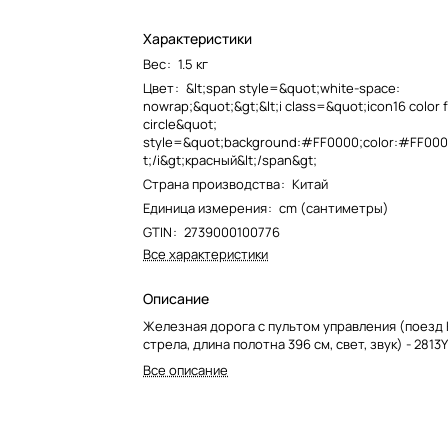
Характеристики
Вес
:
1.5 кг
Цвет
:
&lt;span style=&quot;white-space:
nowrap;&quot;&gt;&lt;i class=&quot;icon16 color f
circle&quot;
style=&quot;background:#FF0000;color:#FF0000
t;/i&gt;красный&lt;/span&gt;
Страна производства
:
Китай
Единица измерения
:
cm (сантиметры)
GTIN
:
2739000100776
Все характеристики
Описание
Железная дорога с пультом управления (поезд
стрела, длина полотна 396 см, свет, звук) - 2813
Все описание