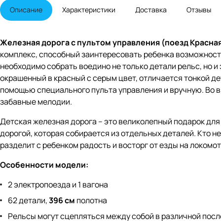
Описание
Характеристики
Доставка
Отзывы
Железная дорога с пультом управления (поезд Красная с
комплекс, способный заинтересовать ребенка возможность
необходимо собрать воедино не только детали рельс, но и 
окрашенный в красный с серым цвет, отличается тонкой д
помощью специального пульта управления и вручную. Во 
забавные мелодии.
Детская железная дорога – это великолепный подарок для
дорогой, которая собирается из отдельных деталей. Кто н
разделит с ребенком радость и восторг от езды на локомот
Особенности модели:
2 электропоезда и 1 вагона
62 детали,
396 см
полотна
Рельсы могут сцепляться между собой в различной пос