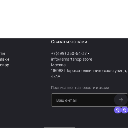
Связаться с нами
аты
+7(499) 350-54-37
тавки
info@smartshop.store
товар
Москва,
т
115088 Шарикоподшипниковская улица,
4к4А
Подписаться
на новости и акции