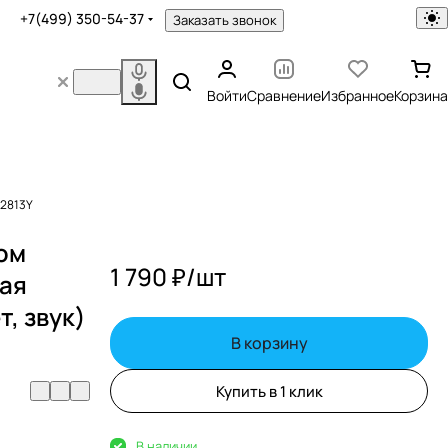
+7(499) 350-54-37
Заказать звонок
Войти
Сравнение
Избранное
Корзина
 2813Y
ом
1 790 ₽/
шт
ная
т, звук)
В корзину
Купить в 1 клик
В наличии