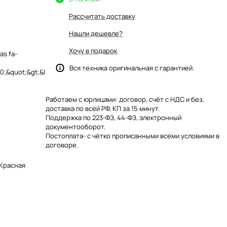
Рассчитать доставку
Нашли дешевле?
Хочу в подарок
as fa-
Вся техника оригинальная с гарантией.
;&quot;&gt;&l
Работаем с юрлицами: договор, счёт с НДС и без,
доставка по всей РФ, КП за 15 минут.
Поддержка по 223-ФЗ, 44-ФЗ, электронный
документооборот.
Постоплата- с чётко прописанными всеми условиями в
договоре.
 Красная
Y