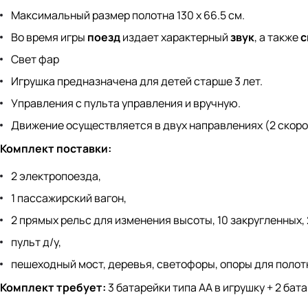
Максимальный размер полотна 130 х 66.5 см.
Во время игры
поезд
издает характерный
звук
, а также
с
Свет фар
Игрушка предназначена для детей старше 3 лет.
Управления с пульта управления и вручную.
Движение осуществляется в двух направлениях (2 скоро
Комплект поставки:
2 электропоезда,
1 пассажирский вагон,
2 прямых рельс для изменения высоты, 10 закругленных, 
пульт д/у,
пешеходный мост, деревья, светофоры, опоры для полот
Комплект требует:
3 батарейки типа АA в игрушку + 2 бат