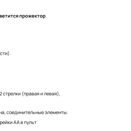
ветится прожектор
сти).
2 стрелки (правая и левая),
на, соединительные элементы.
арейки AA в пульт