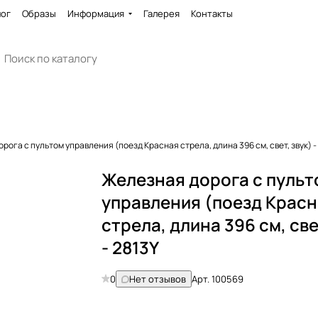
лог
Образы
Информация
Галерея
Контакты
рога с пультом управления (поезд Красная стрела, длина 396 см, свет, звук) -
Железная дорога с пульт
управления (поезд Крас
стрела, длина 396 см, све
- 2813Y
0
Нет отзывов
Арт.
100569