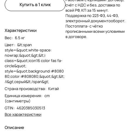
Купить в 1 клик
счёт с НДС и без, доставка по
всей РФ, КП за 15 минут.
Поддержка по 223-ФЗ, 44-ФЗ,
электронный документооборот.
Постоплата- с чётко
Характеристики
прописанными всеми условиями
в договоре.
Вес
:
6.5 кг
Цвет
:
&lt;span
style=&quot;white-space:
nowrap;&quot;&gt;&lt;i
class=&quot;icon16 color fas fa-
circle&quot;
style=&quot;background:#8080
80;color:#808080;&quot;&gt;&lt;
/i&gt;серый&lt;/span&gt;
Страна производства
:
Китай
Единица измерения
:
cm
(сантиметры)
GTIN
:
4620385030513
Все характеристики
Описание