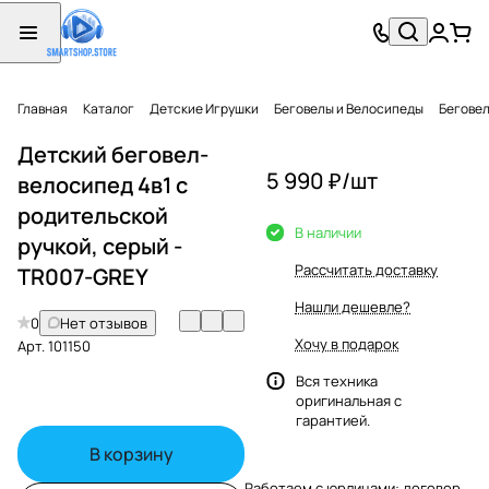
Главная
Каталог
Детские Игрушки
Беговелы и Велосипеды
Бегове
Детский беговел-
5 990 ₽/
шт
велосипед 4в1 с
родительской
В наличии
ручкой, серый -
Рассчитать доставку
TR007-GREY
Нашли дешевле?
0
Нет отзывов
Хочу в подарок
Арт.
101150
Вся техника
оригинальная с
гарантией.
В корзину
Работаем с юрлицами: договор,