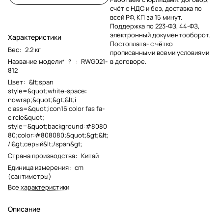
счёт с НДС и без, доставка по
всей РФ, КП за 15 минут.
Поддержка по 223-ФЗ, 44-ФЗ,
электронный документооборот.
Характеристики
Постоплата- с чётко
Вес
:
2.2 кг
прописанными всеми условиями
Название модели*
:
RWG021-
в договоре.
?
812
Цвет
:
&lt;span
style=&quot;white-space:
nowrap;&quot;&gt;&lt;i
class=&quot;icon16 color fas fa-
circle&quot;
style=&quot;background:#8080
80;color:#808080;&quot;&gt;&lt;
/i&gt;серый&lt;/span&gt;
Страна производства
:
Китай
Единица измерения
:
cm
(сантиметры)
Все характеристики
Описание