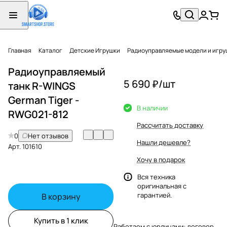
Главная
Каталог
Детские Игрушки
Радиоуправляемые модели и игру
Радиоуправляемый
5 690 ₽/
шт
танк R-WINGS
German Tiger -
В наличии
RWG021-812
Рассчитать доставку
0
Нет отзывов
Нашли дешевле?
Арт.
101610
Хочу в подарок
Вся техника
оригинальная с
гарантией.
В корзину
Купить в 1 клик
Работаем с юрлицами: договор,