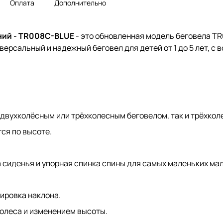
Оплата
Дополнительно
иний - TR008C-BLUE
- это обновленная модель беговела TR
версальный и надежный беговел для детей от 1 до 5 лет, 
двухколёсным или трёхколесным беговелом, так и трёхко
ся по высоте.
 сиденья и упорная спинка спины для самых маленьких ма
ировка наклона.
олеса и изменением высоты.