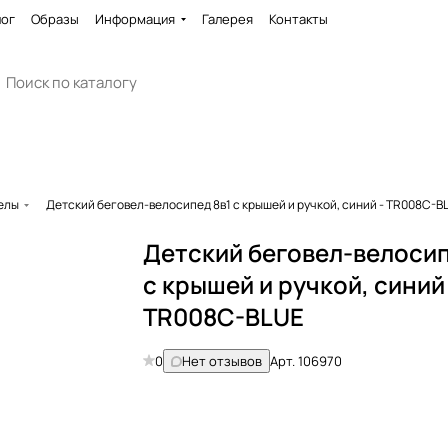
лог
Образы
Информация
Галерея
Контакты
елы
Детский беговел-велосипед 8в1 с крышей и ручкой, синий - TR008C-B
Детский беговел-велосип
с крышей и ручкой, синий
TR008C-BLUE
0
Нет отзывов
Арт.
106970