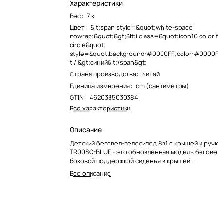
Характеристики
Вес
:
7 кг
Цвет
:
&lt;span style=&quot;white-space:
nowrap;&quot;&gt;&lt;i class=&quot;icon16 color f
circle&quot;
style=&quot;background:#0000FF;color:#0000FF
t;/i&gt;синий&lt;/span&gt;
Страна производства
:
Китай
Единица измерения
:
cm (сантиметры)
GTIN
:
4620385030384
Все характеристики
Описание
Детский беговел-велосипед 8в1 с крышей и ручко
TR008C-BLUE - это обновленная модель бегове
боковой поддержкой сиденья и крышей.
Все описание