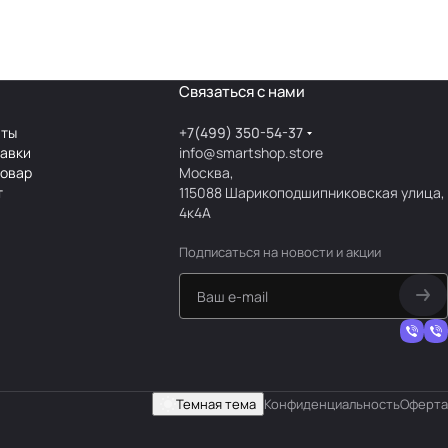
Связаться с нами
аты
+7(499) 350-54-37
тавки
info@smartshop.store
товар
Москва,
т
115088 Шарикоподшипниковская улица,
4к4А
Подписаться
на новости и акции
Темная тема
Конфиденциальность
Оферта