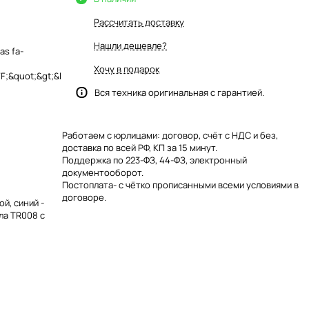
Рассчитать доставку
Нашли дешевле?
as fa-
Хочу в подарок
;&quot;&gt;&l
Вся техника оригинальная с гарантией.
Работаем с юрлицами: договор, счёт с НДС и без,
доставка по всей РФ, КП за 15 минут.
Поддержка по 223-ФЗ, 44-ФЗ, электронный
документооборот.
Постоплата- с чётко прописанными всеми условиями в
договоре.
й, синий -
ла TR008 с