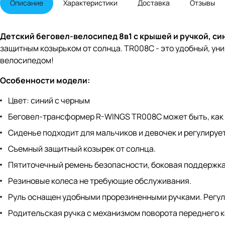
Описание
Характеристики
Доставка
Отзывы
Детский беговел-велосипед 8в1 с крышей и ручкой, с
защитным козырьком от солнца. TR008C - это удобный, уни
велосипедом!
Особенности модели:
Цвет: синий с черным
Беговел-трансформер R-WINGS TR008C может быть, как 
Сиденье подходит для мальчиков и девочек и регулирует
Съемный защитный козырек от солнца.
Пятиточечный ремень безопасности, боковая поддержка
Резиновые колеса не требующие обслуживания.
Руль оснащен удобными прорезиненными ручками. Регул
Родительская ручка с механизмом поворота переднего к