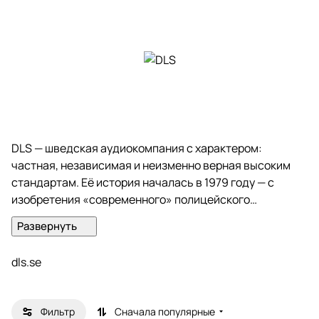
DLS — шведская аудиокомпания с характером:
частная, независимая и неизменно верная высоким
стандартам. Её история началась в 1979 году — с
изобретения «современного» полицейского
радиоприёмника, способного сканировать все
частоты. Этот прорыв стал не просто технической
вехой, а отправной точкой для целого пути, где
dls.se
инновации всегда шли рука об руку с безупречным
исполнением.
Фильтр
Сначала популярные
С первых дней своего существования DLS сделала