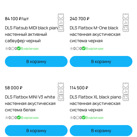
просто звук, а звук, достойный восхищения — чистый,
мощный, предельно точный. Это аудиотехника, в
которой шведская надёжность встречается с яркой
84 100 ₽/
шт
240 700 ₽
звуковой индивидуальностью.
DLS Flatsub MIDI black piano
DLS Flatbox M-One black
настенный активный
настенная акустическая
сабвуфер черный
система черная
0
0
В наличии
0
0
В наличии
В корзину
В корзину
58 000 ₽
114 500 ₽
DLS Flatbox MINI V3 white
DLS Flatbox XL black piano
настенная акустическая
настенная акустическая
система белая
система черная
0
0
В наличии
0
0
В наличии
В корзину
В корзину