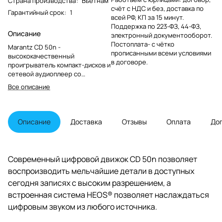
Страна производства
:
Вьетнам
счёт с НДС и без, доставка по
Гарантийный срок
:
1
всей РФ, КП за 15 минут.
Поддержка по 223-ФЗ, 44-ФЗ,
Описание
электронный документооборот.
Постоплата- с чётко
Marantz CD 50n -
прописанными всеми условиями
высококачественный
в договоре.
проигрыватель компакт-дисков и
сетевой аудиоплеер со
встроенной системой HEOS и
Все описание
HDMI arc.
Описание
Доставка
Отзывы
Оплата
До
Современный цифровой движок CD 50n позволяет
воспроизводить мельчайшие детали в доступных
сегодня записях с высоким разрешением, а
встроенная система HEOS® позволяет наслаждаться
цифровым звуком из любого источника.