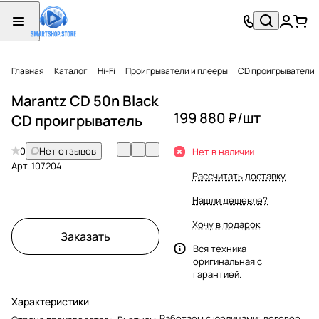
Главная
Каталог
Hi-Fi
Проигрыватели и плееры
CD проигрыватели
Marantz CD 50n Black
199 880 ₽/
шт
CD проигрыватель
0
Нет отзывов
Нет в наличии
Арт.
107204
Рассчитать доставку
Нашли дешевле?
Хочу в подарок
Заказать
Вся техника
оригинальная с
гарантией.
Характеристики
Работаем с юрлицами: договор,