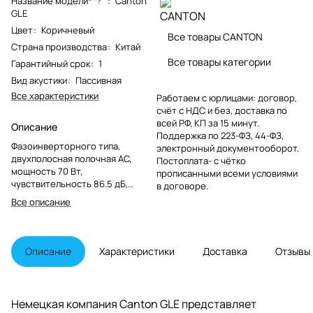
Название модели*
:
Canton
?
GLE
Цвет
:
Коричневый
Все товары CANTON
Страна производства
:
Китай
Все товары категории
Гарантийный срок
:
1
Вид акустики
:
Пассивная
Все характеристики
Работаем с юрлицами: договор,
счёт с НДС и без, доставка по
всей РФ, КП за 15 минут.
Описание
Поддержка по 223-ФЗ, 44-ФЗ,
Фазоинверторного типа,
электронный документооборот.
двухполосная полочная АС,
Постоплата- с чётко
мощность 70 Вт,
прописанными всеми условиями
чувствительность 86.5 дБ,
в договоре.
импеданс 8 Ом, диапазон частот
Все описание
42-30000 Гц, цвет коричневый.
Описание
Характеристики
Доставка
Отзывы
Немецкая компания Canton GLE представляет