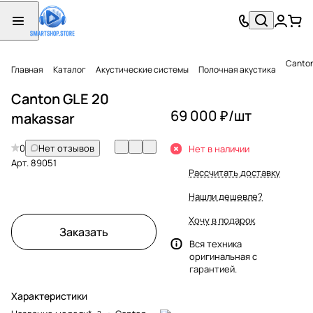
Canton
Главная
Каталог
Акустические системы
Полочная акустика
Canton GLE 20
69 000 ₽/
шт
makassar
0
Нет отзывов
Нет в наличии
Арт.
89051
Рассчитать доставку
Нашли дешевле?
Хочу в подарок
Заказать
Вся техника
оригинальная с
гарантией.
Характеристики